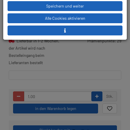
Speichern und weiter
24,05 € (45.42 %) gespart!
Alle Cookies aktivieren
UVP:
52,95 €
gültig bis 06.08.2026
Lieferbar in 1-2 Wochen,
Prämienpunkte: 29
der Artikel wird nach
Bestelleingang beim
Lieferanten bestellt
Stk.
in den Warenkorb legen