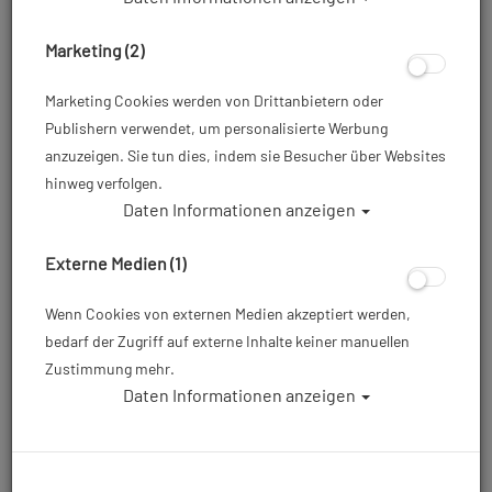
Marketing (2)
Marketing Cookies werden von Drittanbietern oder
Publishern verwendet, um personalisierte Werbung
anzuzeigen. Sie tun dies, indem sie Besucher über Websites
hinweg verfolgen.
Daten Informationen anzeigen
Mares Schnorchel Ergo Dry - Farbe:weiß
Externe Medien (1)
Artikelnr.: mar-411481wh
Wenn Cookies von externen Medien akzeptiert werden,
bedarf der Zugriff auf externe Inhalte keiner manuellen
28,90 €
*
Zustimmung mehr.
Daten Informationen anzeigen
Herstellerpreis: 52,95 €