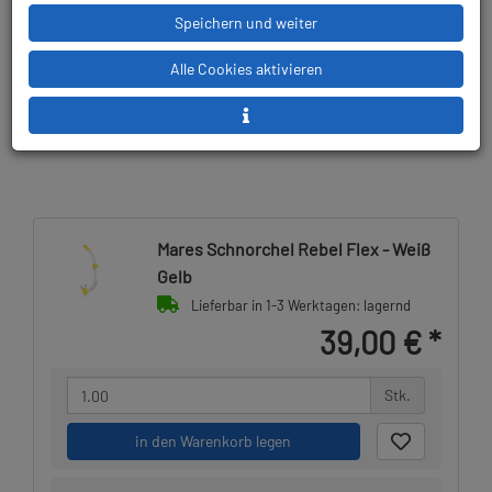
Speichern und weiter
Lieferbar in 1-3
Prämienpunkte: 39
Werktagen: lagernd
Alle Cookies aktivieren
Mares Schnorchel Rebel Flex - Weiß
Gelb
Lieferbar in 1-3 Werktagen: lagernd
39,00 €
*
Stk.
in den Warenkorb legen