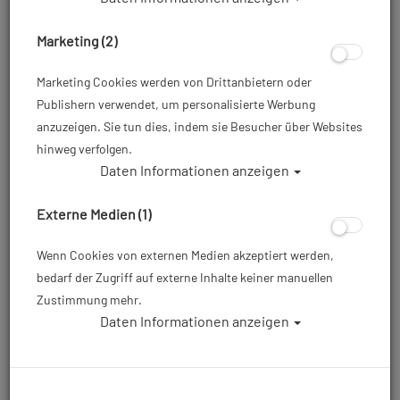
Marketing (2)
Marketing Cookies werden von Drittanbietern oder
Publishern verwendet, um personalisierte Werbung
anzuzeigen. Sie tun dies, indem sie Besucher über Websites
hinweg verfolgen.
Daten Informationen anzeigen
Mares Schnorchel Rebel Flex
Externe Medien (1)
Artikelnr.: mar-411489master
Wenn Cookies von externen Medien akzeptiert werden,
bedarf der Zugriff auf externe Inhalte keiner manuellen
ab
39,00 €
*
Zustimmung mehr.
Daten Informationen anzeigen
Herstellerpreis: 29,95 €