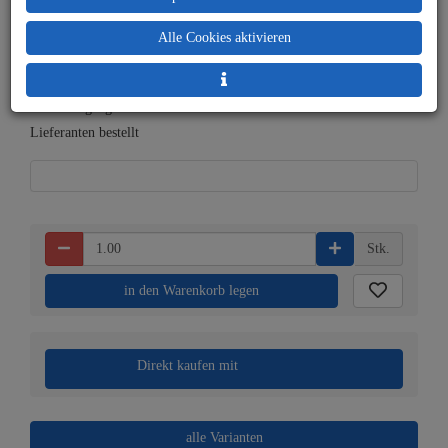
Alle Cookies aktivieren
Lieferbar in 1-2 Wochen,
Prämienpunkte: 50
der Artikel wird nach
Bestelleingang beim
Lieferanten bestellt
Stk.
in den Warenkorb legen
Direkt kaufen mit
alle Varianten