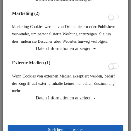
Marketing (2)
Marketing Cookies werden von Drittanbietern oder Publishern
verwendet, um personalisierte Werbung anzuzeigen. Sie tun
dies, indem sie Besucher über Websites hinweg verfolgen.
Daten Informationen anzeigen
Mares Schnorchelflosse X-One - Blau -
Externe Medien (1)
Gr: L/XL (44-47)
Wenn Cookies von externen Medien akzeptiert werden, bedarf
Artikelnr.: mar-410337BLXL
der Zugriff auf externe Inhalte keiner manuellen Zustimmung
mehr.
Daten Informationen anzeigen
49,95 €
*
Herstellerpreis: 49,95 €
Speichern und weiter