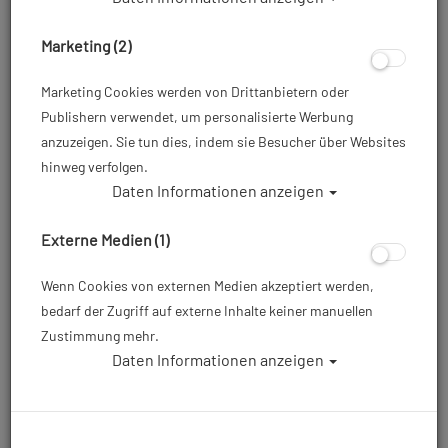
Marketing (2)
Marketing Cookies werden von Drittanbietern oder
Publishern verwendet, um personalisierte Werbung
anzuzeigen. Sie tun dies, indem sie Besucher über Websites
hinweg verfolgen.
Daten Informationen anzeigen
Mares Schnorchelflosse X-One - Weiß -
Gr: SM (35-38)
Externe Medien (1)
Artikelnr.: mar-410337WHSM
Wenn Cookies von externen Medien akzeptiert werden,
bedarf der Zugriff auf externe Inhalte keiner manuellen
Zustimmung mehr.
49,95 €
*
Daten Informationen anzeigen
Herstellerpreis: 49,95 €