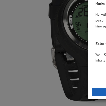
Market
Market
persona
hinweg 
Extern
Wenn Co
Inhalt