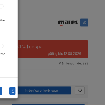
ites
00 € (23.41 %) gespart!
gültig bis 12.08.2026
erne
gernd
Prämienpunkte: 229
.
in den Warenkorb legen