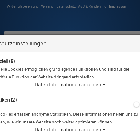
Widerrufsbelehrung
Versand
Datenschutz
AGB & Kundeninfo
Impressum
chutzeinstellungen
iell (6)
Schwimmen
Tauchkurse
Angebote
Neuheiten
elle Cookies ermöglichen grundlegende Funktionen und sind für die
nd hier
Tauchausrüstung
Mares - Smart Apnea - Freitauchcomputer - Farbe: Schwarz/S
freie Funktion der Website dringend erforderlich.
Daten Informationen anzeigen
Alle Artikel 
tiken (2)
ookies erfassen anonyme Statistiken. Diese Informationen helfen uns zu
Mares - Smart A
en, wie wir unsere Website noch weiter optimieren können.
Daten Informationen anzeigen
Farbe: Schwarz