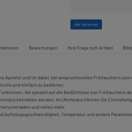
alle Varianten
rmationen
Bewertungen
Ihre Frage zum Artikel
Bill
mo Apneist und ist dabei, bei anspruchsvollen Freitauchern zu
ntuitiv und einfach zu bedienen.
nktionen, die speziell auf die Bedürfnisse von Freitauchern a
modus betrieben werden. Im Uhrmodus können Sie Einstellungen
 herunterladen und vieles mehr.
nd Aufstiegsgeschwindigkeit, Temperatur und andere Parameter s