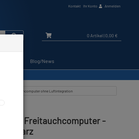
Kontakt
Ihr Konto
Anmelden
0 Artikel
| 0,00 €
Service
Blog/News
chwarz
zeigen aus: Tauchcomputer ohne Luftintegration
pnea - Freitauchcomputer -
/Schwarz