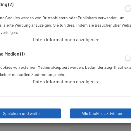
ing (2)
Artikelnr.: mar-424153BK
ing Cookies werden von Drittanbietern oder Publishern verwendet, um
229,00 €
*
lisierte Werbung anzuzeigen. Sie tun dies, indem sie Besucher über Webs
verfolgen.
Daten Informationen anzeigen
Herstellerpreis: 299,00 €
e Medien (1)
70,
UVP:
299,00 €
okies von externen Medien akzeptiert werden, bedarf der Zugriff auf ext
e keiner manuellen Zustimmung mehr.
Lieferbar in 1-3 Werktagen: la
Daten Informationen anzeigen
Stk
Speichern und weiter
Alle Cookies aktivieren