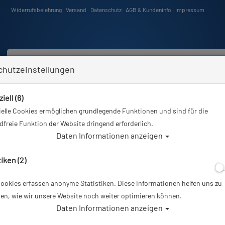
Widerrufsbelehrung
Versand
Datenschutz
AGB & Kundeninfo
Impressum
chutzeinstellungen
iell (6)
Schwimmen
Tauchkurse
Angebote
Neuheiten
elle Cookies ermöglichen grundlegende Funktionen und sind für die
Sie sind hier
Tauchausrüstung
Mares Superchannel FF - Schnorchelflosse
freie Funktion der Website dringend erforderlich.
Daten Informationen anzeigen
Alle
tiken (2)
ookies erfassen anonyme Statistiken. Diese Informationen helfen uns zu
Mares Superchan
en, wie wir unsere Website noch weiter optimieren können.
Daten Informationen anzeigen
Artikelnr.: mar-410317master