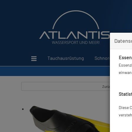
Datens
Essenz
Tauchausrüstung
Schnorcheln
Essenzi
einwand
Zurück
Statis
Diese C
versteh