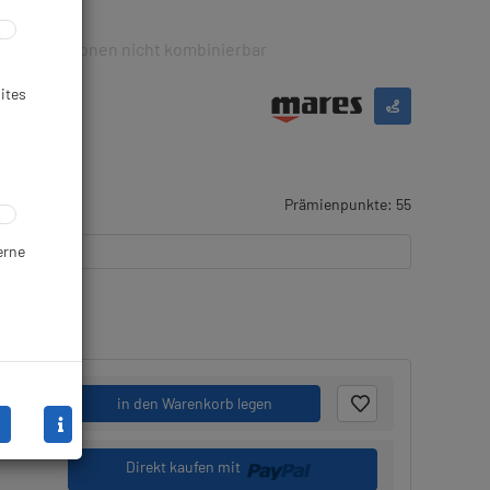
n Rabattaktionen nicht kombinierbar
ites
Prämienpunkte: 55
erne
Stk.
in den Warenkorb legen
Direkt kaufen mit