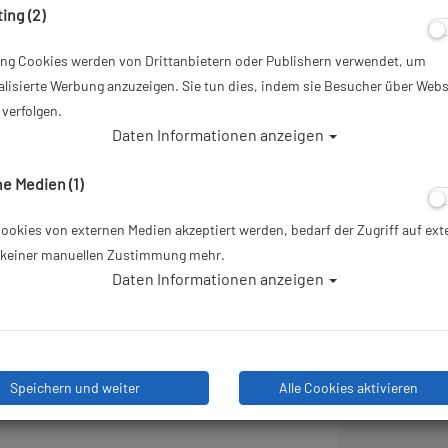
ing (2)
Dieser Artikel ist mit andere
ing Cookies werden von Drittanbietern oder Publishern verwendet, um
ab
55,00 €
*
lisierte Werbung anzuzeigen. Sie tun dies, indem sie Besucher über Webs
verfolgen.
Daten Informationen anzeigen
Herstellerpreis: 79,95 €
e Medien (1)
Lieferbar in
okies von externen Medien akzeptiert werden, bedarf der Zugriff auf ext
e keiner manuellen Zustimmung mehr.
Daten Informationen anzeigen
55,00 €
*
Speichern und weiter
Alle Cookies aktivieren
 nach