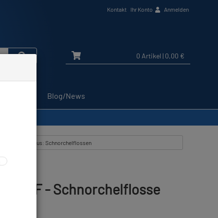
Kontakt
Ihr Konto
Anmelden
0 Artikel
| 0,00 €
Service
Blog/News
 Artikel zeigen aus: Schnorchelflossen
nel FF - Schnorchelflosse