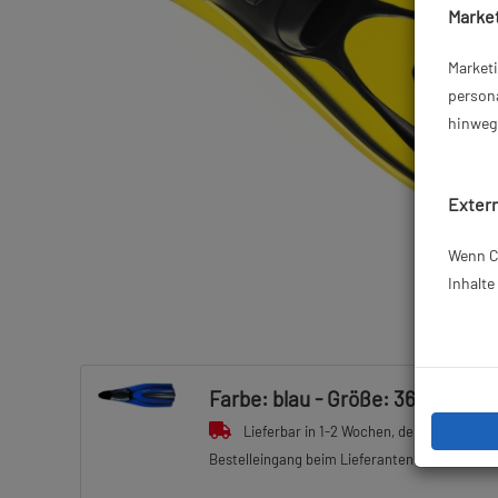
Market
Market
persona
hinweg 
Extern
Wenn Co
Inhalt
Farbe: blau - Größe: 36/37
Lieferbar in 1-2 Wochen, der Artikel wird
Bestelleingang beim Lieferanten bestellt