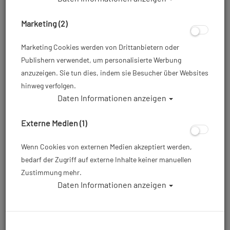
Marketing (2)
Marketing Cookies werden von Drittanbietern oder
Publishern verwendet, um personalisierte Werbung
anzuzeigen. Sie tun dies, indem sie Besucher über Websites
hinweg verfolgen.
Daten Informationen anzeigen
Mares Tauchanzug Flexa 5/4 - 2023 -
Damen
Externe Medien (1)
Artikelnr.: mar-412434master
Wenn Cookies von externen Medien akzeptiert werden,
bedarf der Zugriff auf externe Inhalte keiner manuellen
Zustimmung mehr.
Dieser Artikel ist mit anderen Rabattaktionen nicht
Daten Informationen anzeigen
kombinierbar
ab
359,00 €
*