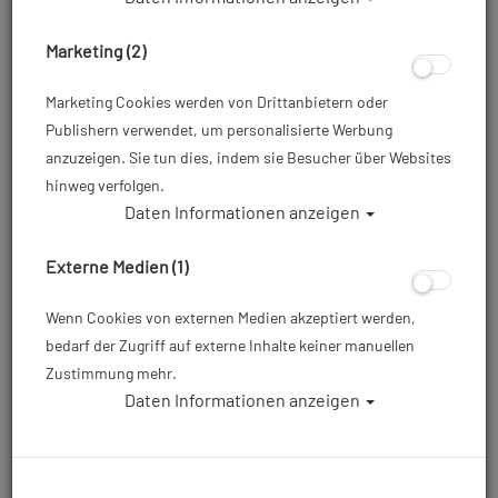
Marketing (2)
Marketing Cookies werden von Drittanbietern oder
Publishern verwendet, um personalisierte Werbung
anzuzeigen. Sie tun dies, indem sie Besucher über Websites
hinweg verfolgen.
Daten Informationen anzeigen
Mares Thermo Guard Shorts - She dives -
Gr: M
Externe Medien (1)
Artikelnr.: mar-412535M
Wenn Cookies von externen Medien akzeptiert werden,
bedarf der Zugriff auf externe Inhalte keiner manuellen
Zustimmung mehr.
79,95 €
*
Daten Informationen anzeigen
Herstellerpreis: 79,95 €