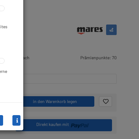
ites
rtikel wird nach
Prämienpunkte: 70
stellt
erne
.
in den Warenkorb legen
Direkt kaufen mit