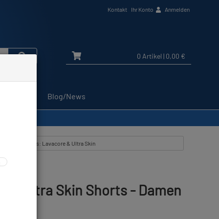
Kontakt
Ihr Konto
Anmelden
0 Artikel
| 0,00 €
Service
Blog/News
Artikel zeigen aus: Lavacore & Ultra Skin
r - Ultra Skin Shorts - Damen