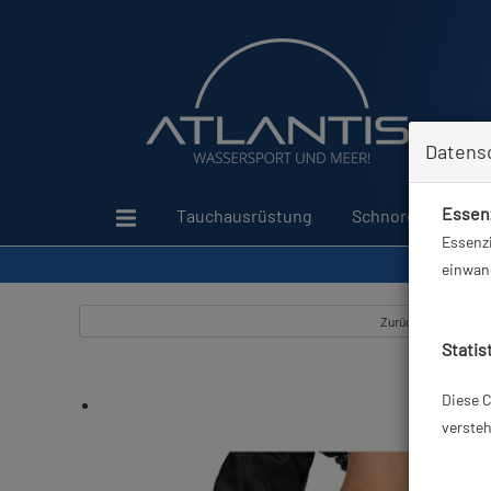
Datens
Essenz
Tauchausrüstung
Schnorcheln
Essenzi
einwand
Zurück
Statis
Diese C
versteh