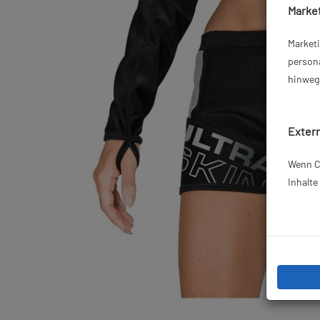
Market
Market
persona
hinweg 
Extern
Wenn Co
Inhalt