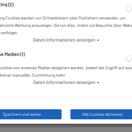
ing (2)
Artikelnr.: mar-412390XS
ing Cookies werden von Drittanbietern oder Publishern verwendet, um
69,95 €
*
lisierte Werbung anzuzeigen. Sie tun dies, indem sie Besucher über Webs
verfolgen.
Daten Informationen anzeigen
Herstellerpreis: 69,95 €
e Medien (1)
Lieferbar in 1-2 Wochen, der A
Bestelleingang beim Lieferanten be
okies von externen Medien akzeptiert werden, bedarf der Zugriff auf ext
e keiner manuellen Zustimmung mehr.
Daten Informationen anzeigen
Stk
Speichern und weiter
Alle Cookies aktivieren