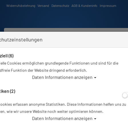
Widerrufsbelehrung
Versand
Datenschutz
AGB & Kundeninfo
Impressum
chutzeinstellungen
iell (6)
Schwimmen
Tauchkurse
Angebote
Neuheiten
elle Cookies ermöglichen grundlegende Funktionen und sind für die
Sie sind hier
Tauchausrüstung
Mares Unterzieher - Ultra Skin Shorts - Damen - Gr: XS
freie Funktion der Website dringend erforderlich.
Daten Informationen anzeigen
Alle 
tiken (2)
ookies erfassen anonyme Statistiken. Diese Informationen helfen uns zu
Mares Unterziehe
en, wie wir unsere Website noch weiter optimieren können.
Daten Informationen anzeigen
- Gr: XS