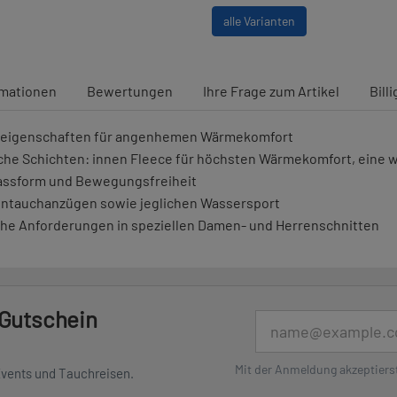
alle Varianten
rmationen
Bewertungen
Ihre Frage zum Artikel
Bill
onseigenschaften für angenhemen Wärmekomfort
liche Schichten: innen Fleece für höchsten Wärmekomfort, ein
Passform und Bewegungsfreiheit
kentauchanzügen sowie jeglichen Wassersport
che Anforderungen in speziellen Damen- und Herrenschnitten
 Gutschein
E-Mail
Mit der Anmeldung akzeptiers
Events und Tauchreisen.