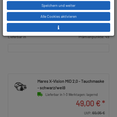
Speichern und weiter
20,94 € (29.94 %) gespart!
Alle Cookies aktivieren
UVP:
69,95 €
gültig bis 06.08.2026
Lieferbar in
Prämienpunkte: 49
Mares X-Vision MID 2.0 - Tauchmaske
- schwarz/weiß
Lieferbar in 1-3 Werktagen: lagernd
49,00 €
*
69,95 €
UVP: