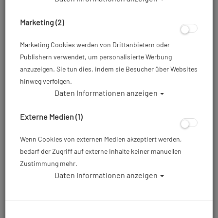
Marketing (2)
Marketing Cookies werden von Drittanbietern oder
Publishern verwendet, um personalisierte Werbung
anzuzeigen. Sie tun dies, indem sie Besucher über Websites
hinweg verfolgen.
Daten Informationen anzeigen
Mares X-Vision MID 2.0 - Tauchmaske
Externe Medien (1)
Artikelnr.: mar-411067master
Wenn Cookies von externen Medien akzeptiert werden,
bedarf der Zugriff auf externe Inhalte keiner manuellen
ab
49,00 €
*
Zustimmung mehr.
Daten Informationen anzeigen
Herstellerpreis: 69,95 €