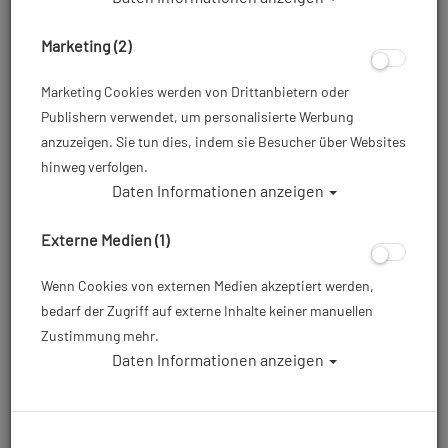
Marketing (2)
Marketing Cookies werden von Drittanbietern oder
Publishern verwendet, um personalisierte Werbung
anzuzeigen. Sie tun dies, indem sie Besucher über Websites
hinweg verfolgen.
Daten Informationen anzeigen
Mares X-Vision Ultra Liquidskin
Tauchmaske - Orange Schwarz
Externe Medien (1)
Artikelnr.: mar-411052CLORKDGK
Wenn Cookies von externen Medien akzeptiert werden,
bedarf der Zugriff auf externe Inhalte keiner manuellen
Zustimmung mehr.
94,95 €
*
Daten Informationen anzeigen
Herstellerpreis: 94,95 €