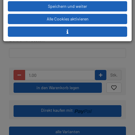
Speichern und weiter
Lieferbar in 1-2 Wochen,
Prämienpunkte: 95
Alle Cookies aktivieren
der Artikel wird nach
Bestelleingang beim
Lieferanten bestellt
Stk.
in den Warenkorb legen
Direkt kaufen mit
alle Varianten