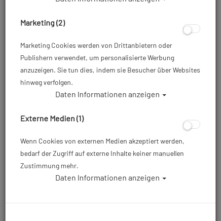
Maske & Flossen zum Tauchen:
Die besten Tipps
Marketing (2)
Marketing Cookies werden von Drittanbietern oder
DO
Publishern verwendet, um personalisierte Werbung
anzuzeigen. Sie tun dies, indem sie Besucher über Websites
Tausche das Masken-/Flossenband
hinweg verfolgen.
Wenn sich deine Haare oft im Maskenband verheddern,
Daten Informationen anzeigen
tausche es gegen eines der breiten
Maskenbänder
aus.
Das Maskenband hält meist auch länger als das
Externe Medien (1)
Standard-Silikonband. Es gibt die Neopren
Maskenbänder entweder als komplettes Maskenband
Wenn Cookies von externen Medien akzeptiert werden,
oder als Überzieher für das Standard-Silikonband
bedarf der Zugriff auf externe Inhalte keiner manuellen
deiner
Tauchmaske
. Wenn du das komplette Band
Zustimmung mehr.
tauschst, achte darauf, dass es richtig auf die
Daten Informationen anzeigen
Maskenschnalle passt: Diese sind nicht genormt und es
gibt sie in vielen Größen.
Für deine
Tauchflossen
gibt es auch
Flossenbänder
die