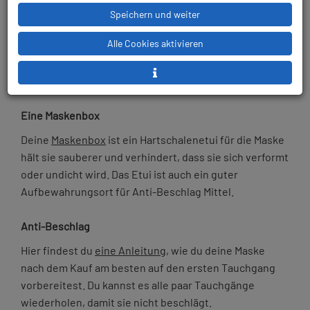
manchmal besser sind, als die Standard-Bänder.
Spring
Speichern und weiter
Straps
zum Beispiel sind aus gutem Grund sehr beliebt.
Alle Cookies aktivieren
Die
Scubapro Seawing Nova Flossen
und andere
neuere Modelle kommen aber oft schon mit ziemlich
guten Flossenbändern.
Eine Maskenbox
Deine
Maskenbox
ist ein Hartschalenetui für die Maske
hält sie sauberer und verhindert, dass sie sich verformt
oder undicht wird. Das Etui ist auch ein guter
Aufbewahrungsort für Anti-Beschlag Mittel.
Anti-Beschlag
Hier findest du
eine Anleitung
, wie du deine Maske
nach dem Kauf am besten auf den ersten Tauchgang
vorbereitest. Du kannst es alle paar Tauchgänge
wiederholen, damit sie nicht beschlägt.