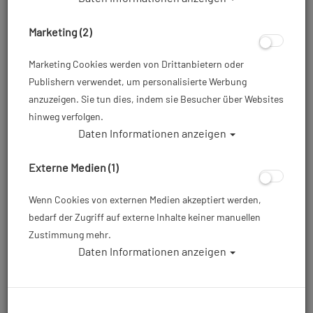
Marketing (2)
Marketing Cookies werden von Drittanbietern oder
Publishern verwendet, um personalisierte Werbung
anzuzeigen. Sie tun dies, indem sie Besucher über Websites
Miflex Extreme Inflator Schlauch 25 cm -
hinweg verfolgen.
Schwarz
Daten Informationen anzeigen
Artikelnr.: pol-33300BK
Externe Medien (1)
Wenn Cookies von externen Medien akzeptiert werden,
33,00 €
*
bedarf der Zugriff auf externe Inhalte keiner manuellen
Zustimmung mehr.
Herstellerpreis: 33,00 €
Daten Informationen anzeigen