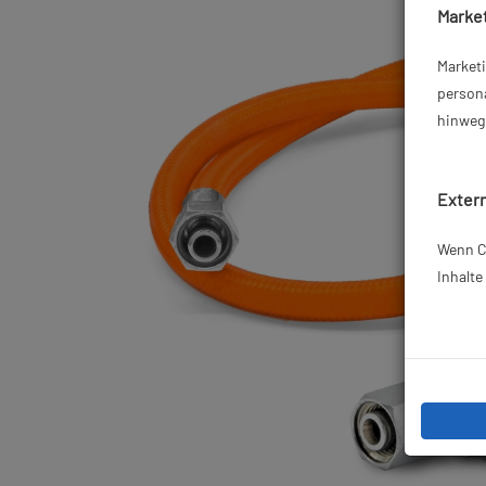
Market
Market
persona
hinweg 
Extern
Wenn Co
Inhalt