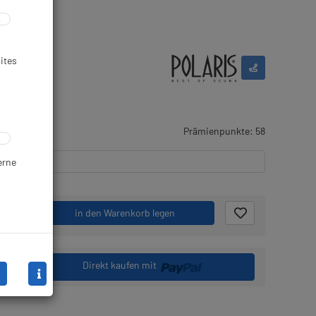
ites
gernd
Prämienpunkte: 58
erne
.
in den Warenkorb legen
Direkt kaufen mit