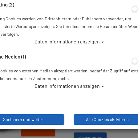
ing (2)
Artikelnr.: pol-37507OR
ing Cookies werden von Drittanbietern oder Publishern verwendet, um
58,00 €
*
lisierte Werbung anzuzeigen. Sie tun dies, indem sie Besucher über Webs
verfolgen.
Daten Informationen anzeigen
Herstellerpreis: 58,00 €
e Medien (1)
Lieferbar in 1-3 Werktagen: la
okies von externen Medien akzeptiert werden, bedarf der Zugriff auf ext
e keiner manuellen Zustimmung mehr.
Daten Informationen anzeigen
Stk
Speichern und weiter
Alle Cookies aktivieren
alle Varianten