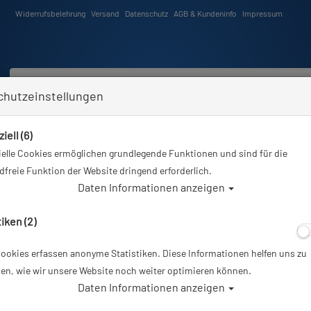
Widerrufsbelehrung
Versand
Datenschutz
AGB & Kundeninfo
Impressum
chutzeinstellungen
iell (6)
Schwimmen
Tauchkurse
Angebote
Neuheiten
elle Cookies ermöglichen grundlegende Funktionen und sind für die
Sie sind hier
Tauchausrüstung
Miflex Extreme MD-Schlauch 3/8 - 210 cm - orange
freie Funktion der Website dringend erforderlich.
Daten Informationen anzeigen
tiken (2)
ookies erfassen anonyme Statistiken. Diese Informationen helfen uns zu
Miflex Extreme 
en, wie wir unsere Website noch weiter optimieren können.
Daten Informationen anzeigen
orange