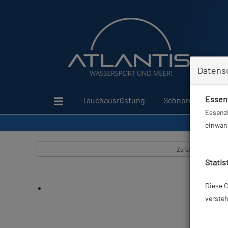
Datens
Essenz
Tauchausrüstung
Schnorcheln
Essenzi
einwand
Zurück
Statis
Diese C
versteh