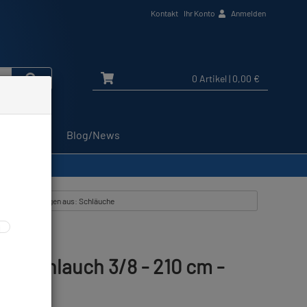
Kontakt
Ihr Konto
Anmelden
0 Artikel
| 0,00 €
Service
Blog/News
Alle Artikel zeigen aus: Schläuche
MD-Schlauch 3/8 - 210 cm -