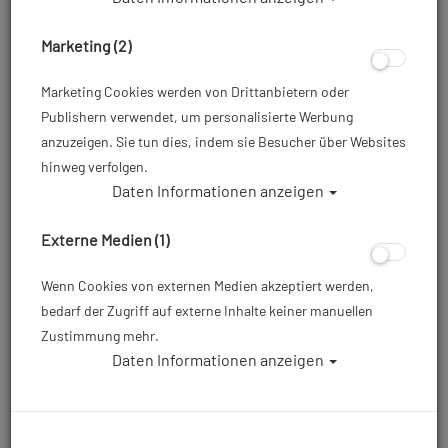
Marketing (2)
Marketing Cookies werden von Drittanbietern oder
Publishern verwendet, um personalisierte Werbung
anzuzeigen. Sie tun dies, indem sie Besucher über Websites
hinweg verfolgen.
Daten Informationen anzeigen
Nauticam FlexiTray II Schiene mit
Handgriff
Externe Medien (1)
Artikelnr.: na-71207
Wenn Cookies von externen Medien akzeptiert werden,
bedarf der Zugriff auf externe Inhalte keiner manuellen
Zustimmung mehr.
Dieser Artikel ist mit anderen Rabattaktionen nicht
Daten Informationen anzeigen
kombinierbar
200,00 €
*