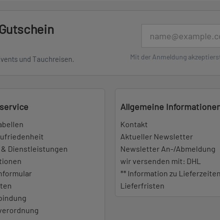
 Gutschein
E-Mail
Mit der Anmeldung akzeptiers
Events und Tauchreisen.
service
Allgemeine Informatione
abellen
Kontakt
ufriedenheit
Aktueller Newsletter
 & Dienstleistungen
Newsletter An-/Abmeldung
tionen
wir versenden mit: DHL
nformular
** Information zu Lieferzeite
iten
Lieferfristen
bindung
everordnung