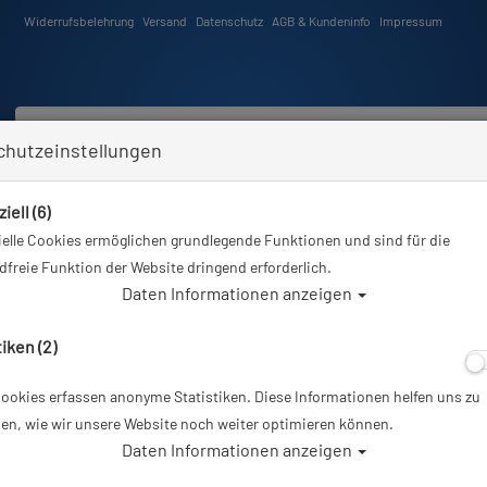
Widerrufsbelehrung
Versand
Datenschutz
AGB & Kundeninfo
Impressum
chutzeinstellungen
iell (6)
Schwimmen
Tauchkurse
Angebote
Neuheiten
elle Cookies ermöglichen grundlegende Funktionen und sind für die
icam Sony E Mount - Macro port 45 with Focus/Zoom knob for Sony E mount 30mm f/3.5 Macro
freie Funktion der Website dringend erforderlich.
Daten Informationen anzeigen
tiken (2)
ookies erfassen anonyme Statistiken. Diese Informationen helfen uns zu
Nauticam Sony E
en, wie wir unsere Website noch weiter optimieren können.
Daten Informationen anzeigen
Focus/Zoom kno