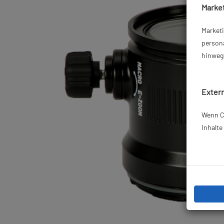
Market
Market
persona
hinweg 
Extern
Wenn Co
Inhalt