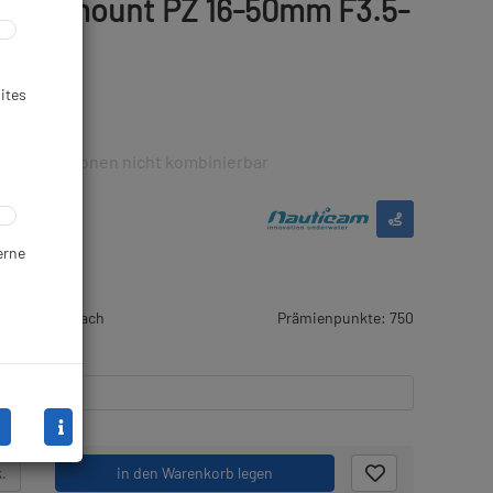
ony E mount PZ 16-50mm F3.5-
ites
n Rabattaktionen nicht kombinierbar
erne
rtikel wird nach
Prämienpunkte: 750
stellt
.
in den Warenkorb legen