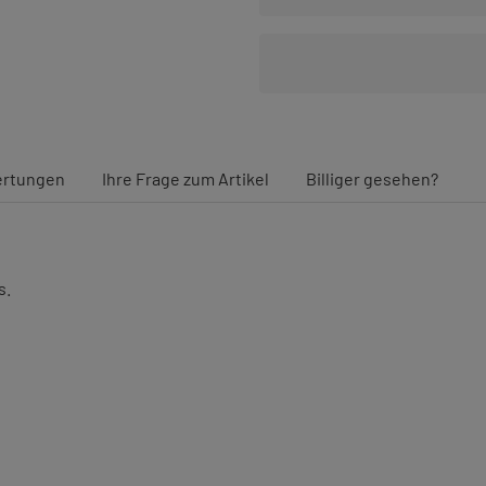
rtungen
Ihre Frage zum Artikel
Billiger gesehen?
s.