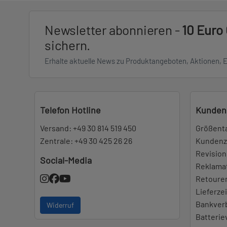
Newsletter abonnieren -
10 Euro
sichern.
Erhalte aktuelle News zu Produktangeboten, Aktionen, 
Telefon Hotline
Kunden
Versand:
+49 30 814 519 450
Größent
Zentrale:
+49 30 425 26 26
Kundenz
Revision
Social-Media
Reklama
Retoure
Lieferze
Bankver
Widerruf
Batteri