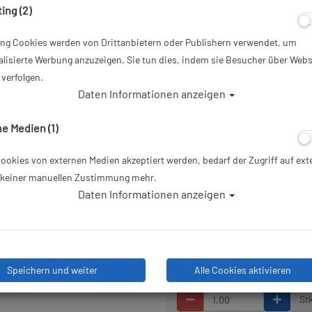
f/3.5 Macro & S
ing (2)
5.6 OSS
ing Cookies werden von Drittanbietern oder Publishern verwendet, um
Artikelnr.: na-36128
lisierte Werbung anzuzeigen. Sie tun dies, indem sie Besucher über Webs
verfolgen.
Daten Informationen anzeigen
Dieser Artikel ist mit andere
e Medien (1)
750,00 €
*
okies von externen Medien akzeptiert werden, bedarf der Zugriff auf ext
Herstellerpreis: 750,00 €
e keiner manuellen Zustimmung mehr.
Daten Informationen anzeigen
Lieferbar in 1-2 Wochen, der A
Bestelleingang beim Lieferanten be
Speichern und weiter
Alle Cookies aktivieren
Stk