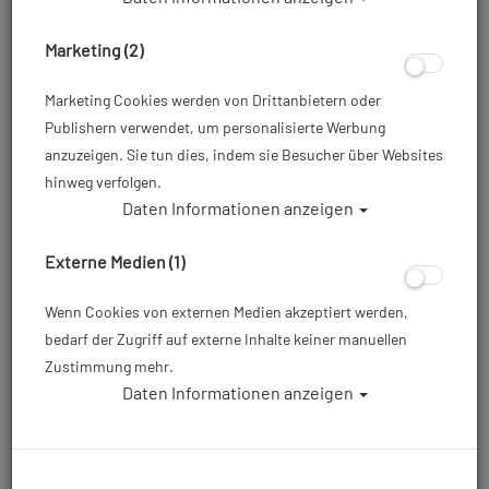
Marketing (2)
Marketing Cookies werden von Drittanbietern oder
Publishern verwendet, um personalisierte Werbung
anzuzeigen. Sie tun dies, indem sie Besucher über Websites
Nitrox Ventil M26x2
hinweg verfolgen.
Daten Informationen anzeigen
Artikelnr.: pol-12400
Externe Medien (1)
52,15 €
*
Wenn Cookies von externen Medien akzeptiert werden,
bedarf der Zugriff auf externe Inhalte keiner manuellen
Herstellerpreis: 79,00 €
Zustimmung mehr.
Daten Informationen anzeigen
26,86 € (34 %) gespart!