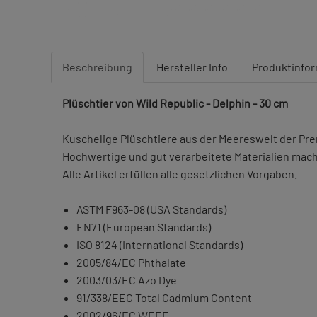
Beschreibung
Hersteller Info
Produktinfo
Plüschtier von Wild Republic - Delphin - 30 cm
Kuschelige Plüschtiere aus der Meereswelt der 
Hochwertige und gut verarbeitete Materialien mach
Alle Artikel erfüllen alle gesetzlichen Vorgaben.
ASTM F963-08 (USA Standards)
EN71 (European Standards)
ISO 8124 (International Standards)
2005/84/EC Phthalate
2003/03/EC Azo Dye
91/338/EEC Total Cadmium Content
2002/96/EC WEEE