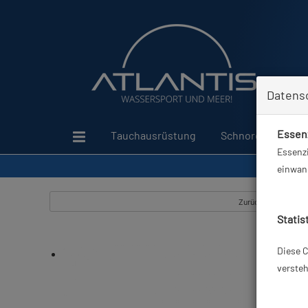
Datens
Essenz
Tauchausrüstung
Schnorcheln
Essenzi
einwand
Zurück
Statis
Diese C
versteh