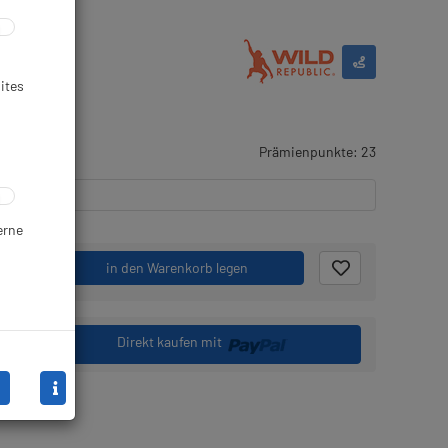
ites
gernd
Prämienpunkte: 23
erne
.
in den Warenkorb legen
Direkt kaufen mit