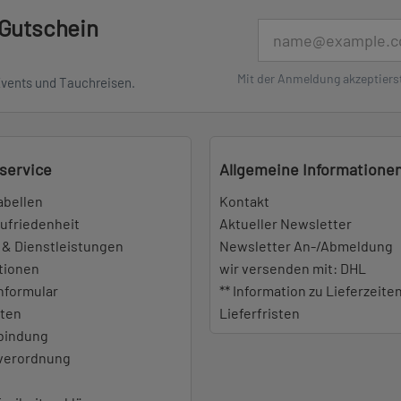
 Gutschein
E-Mail
Mit der Anmeldung akzeptiers
Events und Tauchreisen.
service
Allgemeine Informatione
abellen
Kontakt
ufriedenheit
Aktueller Newsletter
 & Dienstleistungen
Newsletter An-/Abmeldung
tionen
wir versenden mit: DHL
nformular
** Information zu Lieferzeite
iten
Lieferfristen
bindung
everordnung