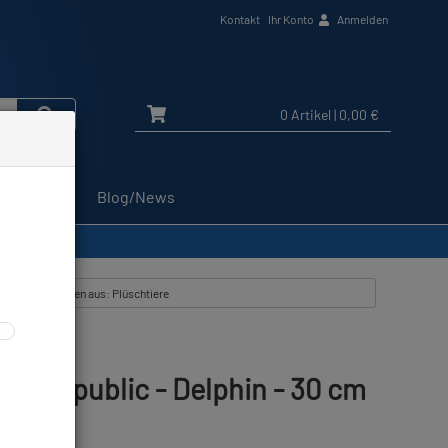
Kontakt
Ihr Konto
Anmelden
0 Artikel
| 0,00 €
Service
Blog/News
Alle Artikel zeigen aus: Plüschtiere
ild Republic - Delphin - 30 cm