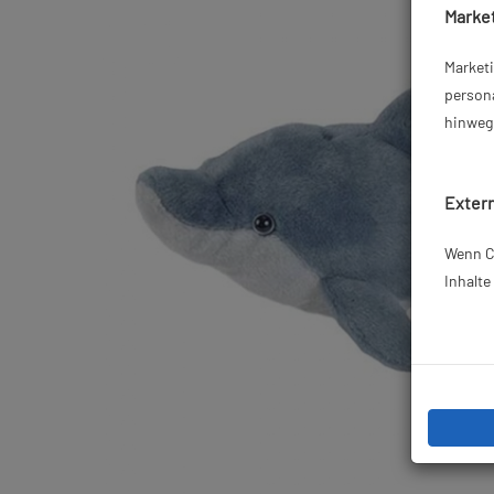
Market
Market
persona
hinweg 
Extern
Wenn Co
Inhalt