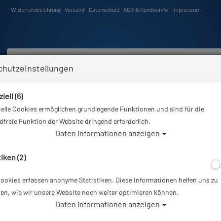
Widerrufsbelehrung
Versand
Datenschutz
AGB & Kundeninfo
Impressum
chutzeinstellungen
iell (6)
Schwimmen
Tauchkurse
Angebote
Neuheiten
elle Cookies ermöglichen grundlegende Funktionen und sind für die
Sie sind hier
Tauchausrüstung
Plüschtier von Wild Republic - Delphin - 30 cm
freie Funktion der Website dringend erforderlich.
Daten Informationen anzeigen
tiken (2)
ookies erfassen anonyme Statistiken. Diese Informationen helfen uns zu
Plüschtier von W
en, wie wir unsere Website noch weiter optimieren können.
Daten Informationen anzeigen
Artikelnr.: base-1253