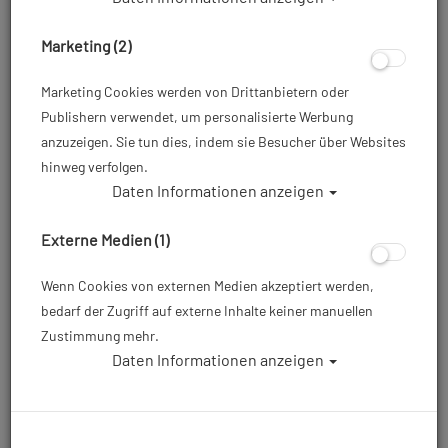
Marketing (2)
Marketing Cookies werden von Drittanbietern oder
Publishern verwendet, um personalisierte Werbung
anzuzeigen. Sie tun dies, indem sie Besucher über Websites
hinweg verfolgen.
Daten Informationen anzeigen
Polaris 230 bar DBG TG mit Doppelventil
12944 konkaver Boden 12 L lang
Externe Medien (1)
Artikelnr.: pol-12320k
Wenn Cookies von externen Medien akzeptiert werden,
bedarf der Zugriff auf externe Inhalte keiner manuellen
Zustimmung mehr.
359,00 €
*
Daten Informationen anzeigen
Herstellerpreis: 429,00 €