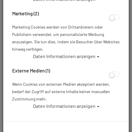
Marketing (2)
Marketing Cookies werden von Drittanbietern oder
Publishern verwendet, um personalisierte Werbung
anzuzeigen. Sie tun dies, indem sie Besucher über Websites
hinweg verfolgen.
Daten Informationen anzeigen
Polaris Inflatorschlauch - Gummi - 78 cm
Externe Medien (1)
Artikelnr.: pol-33785
Wenn Cookies von externen Medien akzeptiert werden,
bedarf der Zugriff auf externe Inhalte keiner manuellen
25,00 €
*
Zustimmung mehr.
Daten Informationen anzeigen
Herstellerpreis: 37,00 €