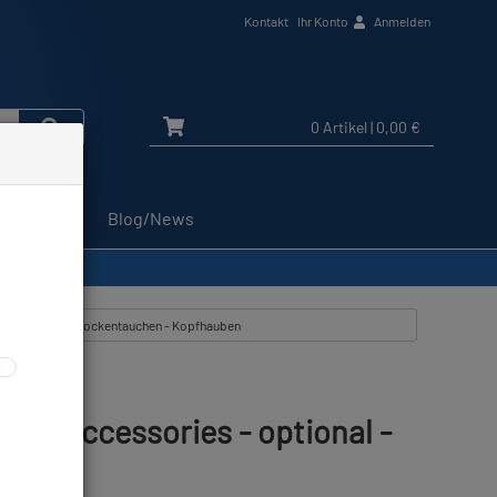
Kontakt
Ihr Konto
Anmelden
0 Artikel
| 0,00 €
Service
Blog/News
d 8mm
kel zeigen aus: Trockentauchen - Kopfhauben
suit Accessories - optional -
 8mm