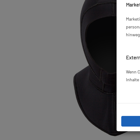
Market
Market
persona
hinweg 
Extern
Wenn Co
Inhalt