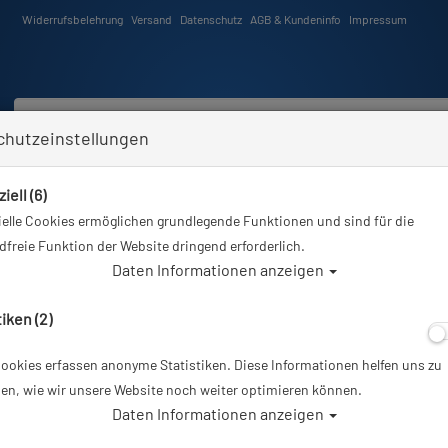
Widerrufsbelehrung
Versand
Datenschutz
AGB & Kundeninfo
Impressum
chutzeinstellungen
iell (6)
Schwimmen
Tauchkurse
Angebote
Neuheiten
elle Cookies ermöglichen grundlegende Funktionen und sind für die
sind hier
Tauchausrüstung
Scubaforce - Drysuit Accessories - optional - Neoprene Hoo
freie Funktion der Website dringend erforderlich.
Daten Informationen anzeigen
Alle Arti
tiken (2)
ookies erfassen anonyme Statistiken. Diese Informationen helfen uns zu
Scubaforce - Dry
en, wie wir unsere Website noch weiter optimieren können.
Daten Informationen anzeigen
Neoprene Hood