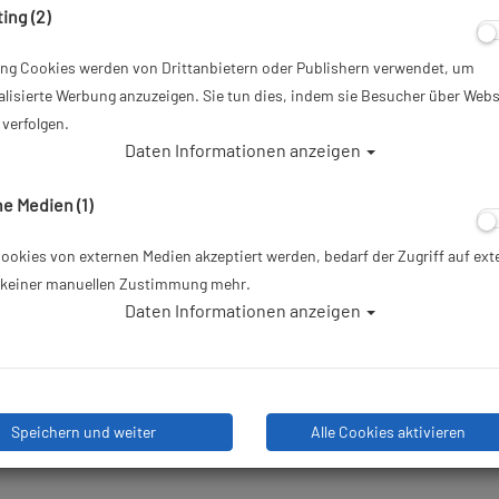
ing (2)
Artikelnr.: sfo-SFKH8master
ing Cookies werden von Drittanbietern oder Publishern verwendet, um
ab
79,00 €
*
lisierte Werbung anzuzeigen. Sie tun dies, indem sie Besucher über Webs
verfolgen.
Daten Informationen anzeigen
Herstellerpreis: 79,00 €
e Medien (1)
Lieferbar in
okies von externen Medien akzeptiert werden, bedarf der Zugriff auf ext
e keiner manuellen Zustimmung mehr.
Daten Informationen anzeigen
Speichern und weiter
Alle Cookies aktivieren