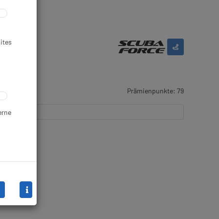
ites
Prämienpunkte: 79
erne