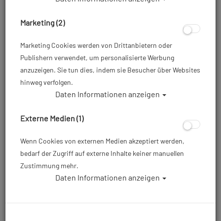
Marketing (2)
Marketing Cookies werden von Drittanbietern oder
Publishern verwendet, um personalisierte Werbung
anzuzeigen. Sie tun dies, indem sie Besucher über Websites
hinweg verfolgen.
Daten Informationen anzeigen
Scubaforce - Sidemount Jacket Blade
Set Tech - preassembled
Externe Medien (1)
Artikelnr.: sfo-SFBST
Wenn Cookies von externen Medien akzeptiert werden,
bedarf der Zugriff auf externe Inhalte keiner manuellen
Zustimmung mehr.
598,00 €
*
Daten Informationen anzeigen
Herstellerpreis: 598,00 €