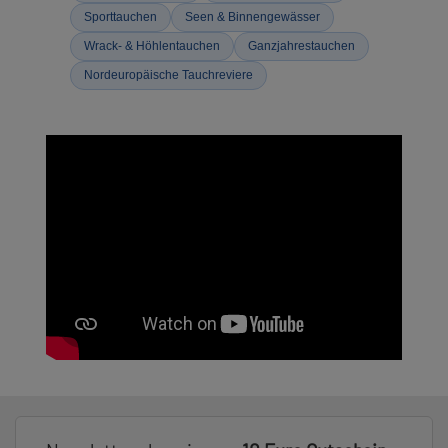
Sporttauchen
Seen & Binnengewässer
Wrack- & Höhlentauchen
Ganzjahrestauchen
Nordeuropäische Tauchreviere