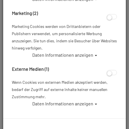
Marketing (2)
Marketing Cookies werden von Drittanbietern oder
Publishern verwendet, um personalisierte Werbung
anzuzeigen. Sie tun dies, indem sie Besucher über Websites
hinweg verfolgen.
Daten Informationen anzeigen
Scubapro Definition Dry HD
Trockentauchanzug - Herren Gr: 2XLS
Externe Medien (1)
Artikelnr.: scu-60315550
Wenn Cookies von externen Medien akzeptiert werden,
bedarf der Zugriff auf externe Inhalte keiner manuellen
Zustimmung mehr.
Größentabelle
Daten Informationen anzeigen
1.471,00 €
*
Herstellerpreis: 1.549,00 €