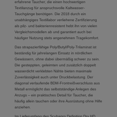
erfahrene Taucher, die einen hochwertigen
Textilanzug für anspruchsvolle Kaltwasser-
Tauchgänge benötigen. Die 2018 durch ein
unabhängiges Textillabor verliehene Zertifizierung
als pilz- und bakterienresistent hebt ihn von vielen
Vergleichsmodellen ab und garantiert auch bei
häufiger Nutzung stets angenehmen Tragekomfort.
Das strapazierfähige Poly/Butyl/Poly-Trilaminat ist
beständig für jahrelangen Einsatz in nördlichen
Gewässern, ohne dabei übermäßig schwer zu sein.
Die gesteppten, geleimten und zusätzlich doppelt
wasserdicht verklebten Nähte bieten maximale
Zuverlässigkeit auch unter Druckbelastung. Der
diagonal verlaufende BDM-Frontreißverschluss aus
Metall ermöglicht das selbstständige Anlegen des
Anzugs – ein praktisches Detail für Taucher, die
häufig allein tauchen oder ihre Ausrüstung ohne Hilfe
anziehen.
Im Lieferumfang des Scubapro Definition Dry HD