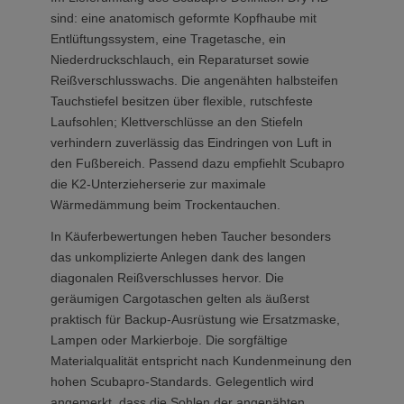
sind: eine anatomisch geformte Kopfhaube mit
Entlüftungssystem, eine Tragetasche, ein
Niederdruckschlauch, ein Reparaturset sowie
Reißverschlusswachs. Die angenähten halbsteifen
Tauchstiefel besitzen über flexible, rutschfeste
Laufsohlen; Klettverschlüsse an den Stiefeln
verhindern zuverlässig das Eindringen von Luft in
den Fußbereich. Passend dazu empfiehlt Scubapro
die K2-Unterzieherserie zur maximale
Wärmedämmung beim Trockentauchen.
In Käuferbewertungen heben Taucher besonders
das unkomplizierte Anlegen dank des langen
diagonalen Reißverschlusses hervor. Die
geräumigen Cargotaschen gelten als äußerst
praktisch für Backup-Ausrüstung wie Ersatzmaske,
Lampen oder Markierboje. Die sorgfältige
Materialqualität entspricht nach Kundenmeinung den
hohen Scubapro-Standards. Gelegentlich wird
angemerkt, dass die Sohlen der angenähten