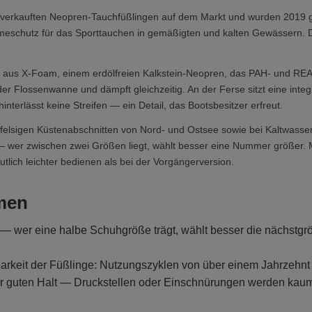
tverkauften Neopren-Tauchfüßlingen auf dem Markt und wurden 2019 
rmeschutz für das Sporttauchen in gemäßigten und kalten Gewässern. D
t aus X-Foam, einem erdölfreien Kalkstein-Neopren, das PAH- und RE
 Flossenwanne und dämpft gleichzeitig. An der Ferse sitzt eine integr
hinterlässt keine Streifen — ein Detail, das Bootsbesitzer erfreut.
felsigen Küstenabschnitten von Nord- und Ostsee sowie bei Kaltwasse
 — wer zwischen zwei Größen liegt, wählt besser eine Nummer größer
tlich leichter bedienen als bei der Vorgängerversion.
men
 wer eine halbe Schuhgröße trägt, wählt besser die nächstgröß
arkeit der Füßlinge: Nutzungszyklen von über einem Jahrzehnt
hr guten Halt — Druckstellen oder Einschnürungen werden kaum 