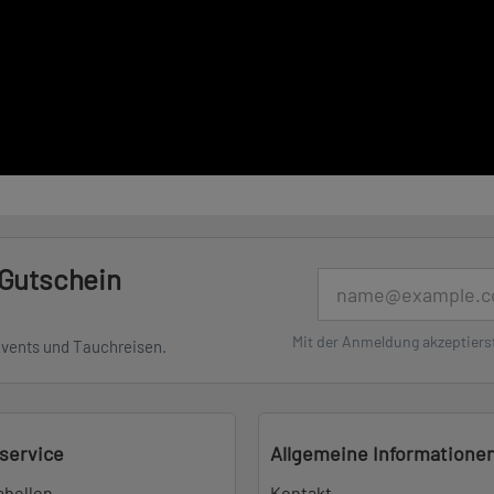
 Gutschein
E-Mail
Mit der Anmeldung akzeptiers
Events und Tauchreisen.
service
Allgemeine Informatione
abellen
Kontakt