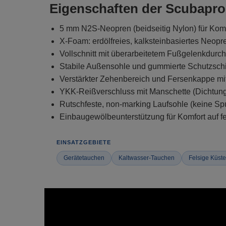
Eigenschaften der Scubapro 
5 mm N2S-Neopren (beidseitig Nylon) für Komf
X-Foam: erdölfreies, kalksteinbasiertes Neo
Vollschnitt mit überarbeitetem Fußgelenkdurc
Stabile Außensohle und gummierte Schutzschi
Verstärkter Zehenbereich und Fersenkappe mi
YKK-Reißverschluss mit Manschette (Dichtungs
Rutschfeste, non-marking Laufsohle (keine Sp
Einbaugewölbeunterstützung für Komfort auf f
EINSATZGEBIETE
Gerätetauchen
Kaltwasser-Tauchen
Felsige Küst