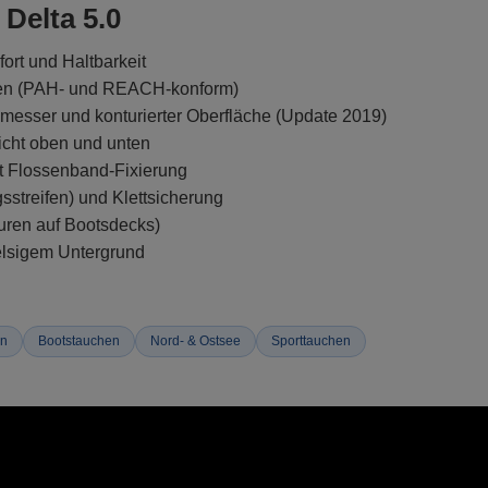
Delta 5.0
ort und Haltbarkeit
pren (PAH- und REACH-konform)
hmesser und konturierter Oberfläche (Update 2019)
cht oben und unten
t Flossenband-Fixierung
streifen) und Klettsicherung
uren auf Bootsdecks)
elsigem Untergrund
en
Bootstauchen
Nord- & Ostsee
Sporttauchen