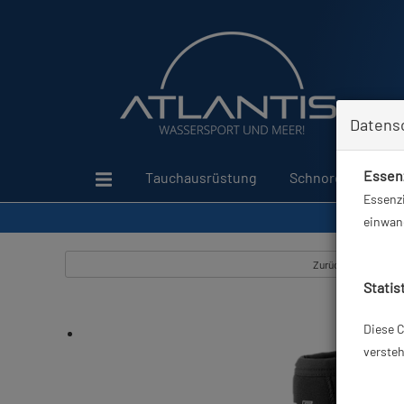
Datens
Essenz
Tauchausrüstung
Schnorcheln
Essenzi
einwand
Zurück
Statis
Diese C
versteh