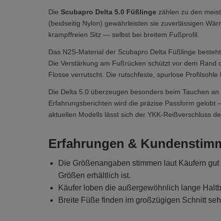
Die
Scubapro Delta 5.0 Füßlinge
zählen zu den meis
(beidseitig Nylon) gewährleisten sie zuverlässigen Wä
krampffreien Sitz — selbst bei breitem Fußprofil.
Das N2S-Material der Scubapro Delta Füßlinge besteh
Die Verstärkung am Fußrücken schützt vor dem Rand der
Flosse verrutscht. Die rutschfeste, spurlose Profilsohle 
Die Delta 5.0 überzeugen besonders beim Tauchen an 
Erfahrungsberichten wird die präzise Passform gelobt
aktuellen Modells lässt sich der YKK-Reißverschluss deu
Erfahrungen & Kundenstim
Die Größenangaben stimmen laut Käufern gut —
Größen erhältlich ist.
Käufer loben die außergewöhnlich lange Haltb
Breite Füße finden im großzügigen Schnitt se