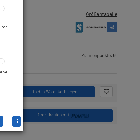
Größentabelle
ites
gernd
Prämienpunkte: 56
erne
.
in den Warenkorb legen
Direkt kaufen mit