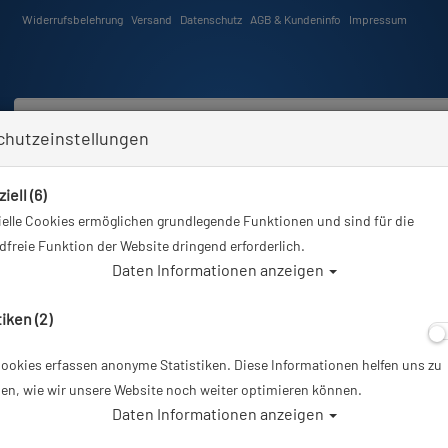
Widerrufsbelehrung
Versand
Datenschutz
AGB & Kundeninfo
Impressum
chutzeinstellungen
iell (6)
Schwimmen
Tauchkurse
Angebote
Neuheiten
elle Cookies ermöglichen grundlegende Funktionen und sind für die
Sie sind hier
Tauchausrüstung
Scubapro Delta 5.0 Füßlinge - Gr: 3XL - 46-47
freie Funktion der Website dringend erforderlich.
Daten Informationen anzeigen
Alle Arti
tiken (2)
ookies erfassen anonyme Statistiken. Diese Informationen helfen uns zu
Scubapro Delta 5
en, wie wir unsere Website noch weiter optimieren können.
Daten Informationen anzeigen
Artikelnr.: scu-57138700