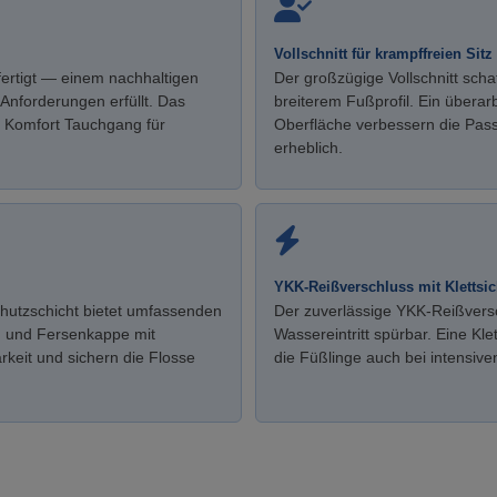
Vollschnitt für krampffreien Sitz
ertigt — einem nachhaltigen
Der großzügige Vollschnitt sch
nforderungen erfüllt. Das
breiterem Fußprofil. Ein übera
n Komfort Tauchgang für
Oberfläche verbessern die Pas
erheblich.
YKK-Reißverschluss mit Klettsi
chutzschicht bietet umfassenden
Der zuverlässige YKK-Reißversc
h und Fersenkappe mit
Wassereintritt spürbar. Eine Kle
rkeit und sichern die Flosse
die Füßlinge auch bei intensive