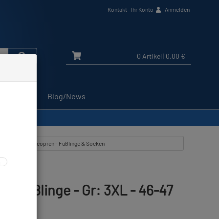
Kontakt
Ihr Konto
Anmelden
0 Artikel
| 0,00 €
Service
Blog/News
kel zeigen aus: Neopren - Füßlinge & Socken
.0 Füßlinge - Gr: 3XL - 46-47