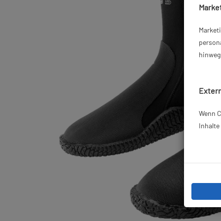
Market
Market
persona
hinweg 
Extern
Wenn Co
Inhalt