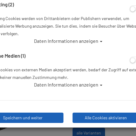
ing (2)
ing Cookies werden von Drittanbietern oder Publishern verwendet, um
56,10 €
*
lisierte Werbung anzuzeigen. Sie tun dies, indem sie Besucher über Webs
verfolgen.
Herstellerpreis: 59,00 €
Daten Informationen anzeigen
Lieferbar in 1-3 Werktagen: la
e Medien (1)
okies von externen Medien akzeptiert werden, bedarf der Zugriff auf ext
e keiner manuellen Zustimmung mehr.
Daten Informationen anzeigen
Stk
Speichern und weiter
Alle Cookies aktivieren
alle Varianten