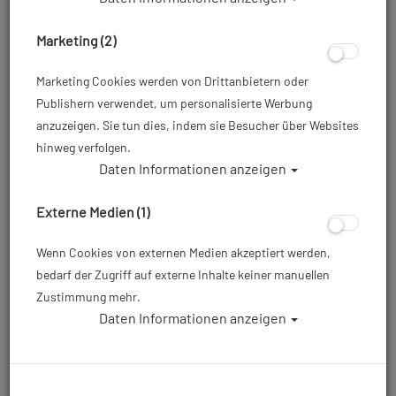
Marketing (2)
Marketing Cookies werden von Drittanbietern oder
Publishern verwendet, um personalisierte Werbung
anzuzeigen. Sie tun dies, indem sie Besucher über Websites
hinweg verfolgen.
Daten Informationen anzeigen
Scubapro Fluida (2018) - türkis - Gr: 5XS
(27/30) #
Externe Medien (1)
Artikelnr.: scu-25master
Wenn Cookies von externen Medien akzeptiert werden,
bedarf der Zugriff auf externe Inhalte keiner manuellen
Zustimmung mehr.
ab
22,00 €
*
Daten Informationen anzeigen
Herstellerpreis: 35,50 €