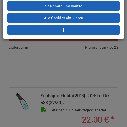
Speichern und weiter
Alle Cookies aktivieren
13,49 € (38.02 %) gespart!
UVP:
35,50 €
gültig bis 31.12.2027
Lieferbar in
Prämienpunkte: 22
Scubapro Fluida (2018) - türkis - Gr:
5XS (27/30) #
Lieferbar in 1-3 Werktagen: lagernd
22,00 €
*