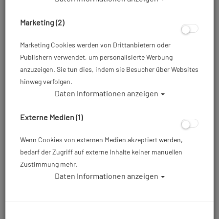
Marketing (2)
Marketing Cookies werden von Drittanbietern oder
Publishern verwendet, um personalisierte Werbung
anzuzeigen. Sie tun dies, indem sie Besucher über Websites
hinweg verfolgen.
Daten Informationen anzeigen
Scubapro MFS Combo Bag - Masken- &
Schnorcheltasche
Externe Medien (1)
Artikelnr.: scu-53330190
Wenn Cookies von externen Medien akzeptiert werden,
bedarf der Zugriff auf externe Inhalte keiner manuellen
Zustimmung mehr.
19,00 €
*
Daten Informationen anzeigen
Herstellerpreis: 19,90 €