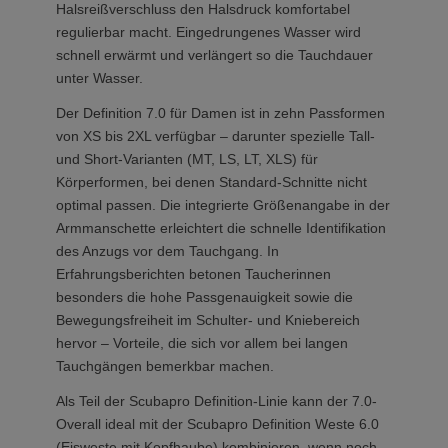
Halsreißverschluss den Halsdruck komfortabel
regulierbar macht. Eingedrungenes Wasser wird
schnell erwärmt und verlängert so die Tauchdauer
unter Wasser.
Der Definition 7.0 für Damen ist in zehn Passformen
von XS bis 2XL verfügbar – darunter spezielle Tall-
und Short-Varianten (MT, LS, LT, XLS) für
Körperformen, bei denen Standard-Schnitte nicht
optimal passen. Die integrierte Größenangabe in der
Armmanschette erleichtert die schnelle Identifikation
des Anzugs vor dem Tauchgang. In
Erfahrungsberichten betonen Taucherinnen
besonders die hohe Passgenauigkeit sowie die
Bewegungsfreiheit im Schulter- und Kniebereich
hervor – Vorteile, die sich vor allem bei langen
Tauchgängen bemerkbar machen.
Als Teil der Scubapro Definition-Linie kann der 7.0-
Overall ideal mit der Scubapro Definition Weste 6.0
(Eisweste mit Kopfhaube) kombinieren, wenn noch