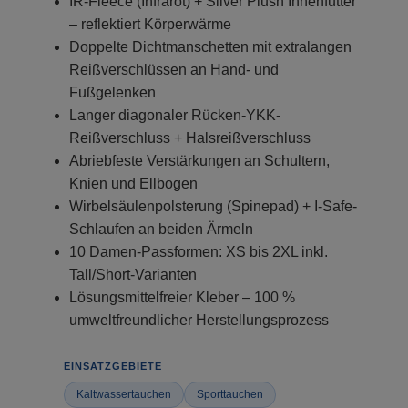
IR-Fleece (Infrarot) + Silver Plush Innenfutter
– reflektiert Körperwärme
Doppelte Dichtmanschetten mit extralangen
Reißverschlüssen an Hand- und
Fußgelenken
Langer diagonaler Rücken-YKK-
Reißverschluss + Halsreißverschluss
Abriebfeste Verstärkungen an Schultern,
Knien und Ellbogen
Wirbelsäulenpolsterung (Spinepad) + I-Safe-
Schlaufen an beiden Ärmeln
10 Damen-Passformen: XS bis 2XL inkl.
Tall/Short-Varianten
Lösungsmittelfreier Kleber – 100 %
umweltfreundlicher Herstellungsprozess
EINSATZGEBIETE
Kaltwassertauchen
Sporttauchen