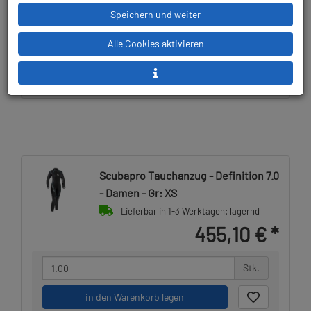
Speichern und weiter
Alle Cookies aktivieren
Lieferbar in
Prämienpunkte: 455
Scubapro Tauchanzug - Definition 7.0
- Damen - Gr: XS
Lieferbar in 1-3 Werktagen: lagernd
455,10 €
*
Stk.
in den Warenkorb legen