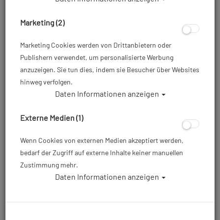
Marketing (2)
Marketing Cookies werden von Drittanbietern oder
Publishern verwendet, um personalisierte Werbung
anzuzeigen. Sie tun dies, indem sie Besucher über Websites
hinweg verfolgen.
Daten Informationen anzeigen
Scubapro Tauchanzug - Definition 7.0 -
Damen
Externe Medien (1)
Artikelnr.: scu-63935xmaster
Wenn Cookies von externen Medien akzeptiert werden,
bedarf der Zugriff auf externe Inhalte keiner manuellen
Zustimmung mehr.
Größentabelle
Daten Informationen anzeigen
ab
455,10 €
*
Herstellerpreis: 479,00 €