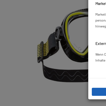
Market
Market
persona
hinweg 
Extern
Wenn Co
Inhalt