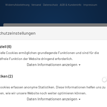
Widerrufsbelehrung
Versand
Datenschutz
AGB & Kundeninfo
Impressum
chutzeinstellungen
iell (6)
Schwimmen
Tauchkurse
Angebote
Neuheiten
elle Cookies ermöglichen grundlegende Funktionen und sind für die
hausrüstung
Scubapro Tauchmaske - Synergy Twin - mit Comfort Strap - Silikon: Schwarz -
freie Funktion der Website dringend erforderlich.
Daten Informationen anzeigen
A
tiken (2)
ookies erfassen anonyme Statistiken. Diese Informationen helfen uns zu
Scubapro Tauchm
en, wie wir unsere Website noch weiter optimieren können.
Daten Informationen anzeigen
Comfort Strap -