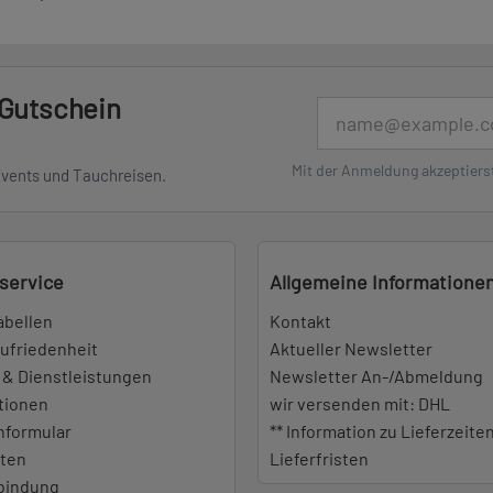
 Gutschein
E-Mail
Mit der Anmeldung akzeptiers
Events und Tauchreisen.
service
Allgemeine Informatione
abellen
Kontakt
ufriedenheit
Aktueller Newsletter
 & Dienstleistungen
Newsletter An-/Abmeldung
tionen
wir versenden mit: DHL
nformular
** Information zu Lieferzeite
iten
Lieferfristen
bindung