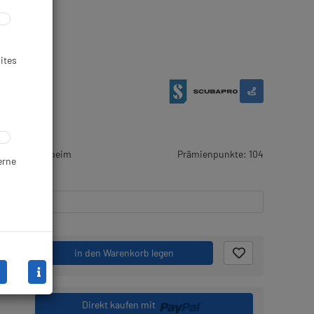
ites
r Artikel ist beim
Prämienpunkte: 104
erne
.
in den Warenkorb legen
Direkt kaufen mit