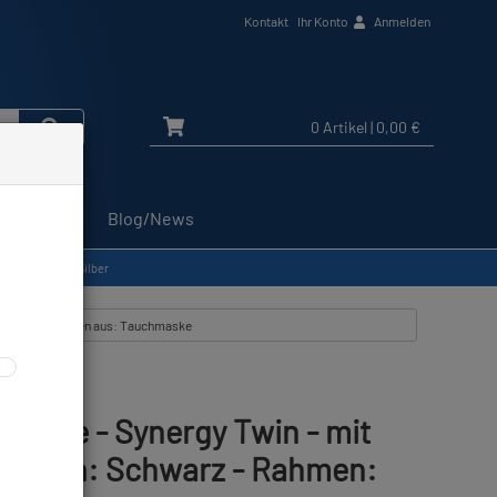
Kontakt
Ihr Konto
Anmelden
0 Artikel
| 0,00 €
Service
Blog/News
 Rahmen: Gelb-Silber
lle Artikel zeigen aus: Tauchmaske
aske - Synergy Twin - mit
 Silikon: Schwarz - Rahmen: