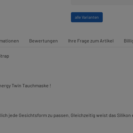
alle Varianten
rmationen
Bewertungen
Ihre Frage zum Artikel
Bill
Strap
ynergy Twin Tauchmaske !
ch jede Gesichtsform zu passen. Gleichzeitig weist das Silikon 