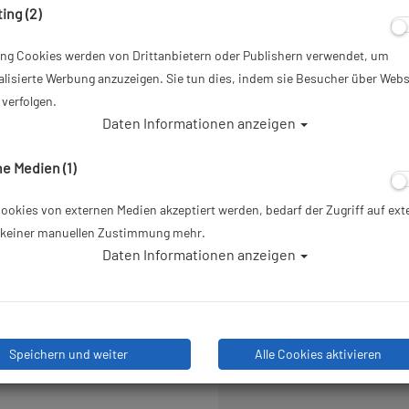
Gelb-Silber
ing (2)
Artikelnr.: scu-24813510
ing Cookies werden von Drittanbietern oder Publishern verwendet, um
lisierte Werbung anzuzeigen. Sie tun dies, indem sie Besucher über Webs
verfolgen.
103,60 €
*
Daten Informationen anzeigen
Herstellerpreis: 109,00 €
e Medien (1)
Lieferbar in 4-5 Werktagen, de
okies von externen Medien akzeptiert werden, bedarf der Zugriff auf ext
Lieferanten bestellt
e keiner manuellen Zustimmung mehr.
Daten Informationen anzeigen
Stk
Speichern und weiter
Alle Cookies aktivieren