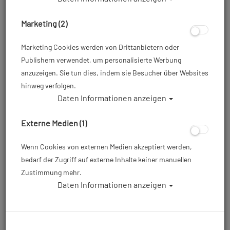
Marketing (2)
Marketing Cookies werden von Drittanbietern oder
Publishern verwendet, um personalisierte Werbung
anzuzeigen. Sie tun dies, indem sie Besucher über Websites
hinweg verfolgen.
Daten Informationen anzeigen
Scubapro Unterzieher - K2 Light - Top -
Herren - Gr: 2XL
Externe Medien (1)
Artikelnr.: scu-78121600
Wenn Cookies von externen Medien akzeptiert werden,
bedarf der Zugriff auf externe Inhalte keiner manuellen
Zustimmung mehr.
65,60 €
*
Daten Informationen anzeigen
Herstellerpreis: 69,00 €