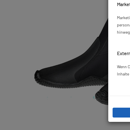
Market
Market
persona
hinweg 
Extern
Wenn Co
Inhalt