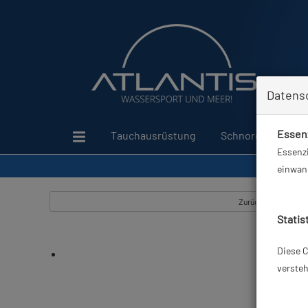
Datens
Essenz
Tauchausrüstung
Schnorcheln
Essenzi
einwand
Zurück
Statis
Diese C
versteh