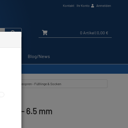
Kontakt
Ihr Konto
Anmelden
0 Artikel
| 0,00 €
Service
Blog/News
kel zeigen aus: Neopren - Füßlinge & Socken
 Boot - 6.5 mm