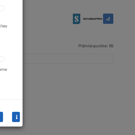
ites
Prämienpunkte: 66
erne