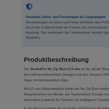
Verstärkte Zehen- und Fersenkappe für Langlebigkeit
Verstärkungen an Zehe und Ferse schützen den Füßli
durch die Fußfachkante der Flosse und mechanische
Ausstieg. Das verlängert die Lebensdauer deutlich g
Modellen.
Produktbeschreibung
Der
ScubaPro No Zip Boot 6,5 mm
ist der ideale Neo
des reißverschlussfreien Designs und des cleveren E
Ärger mit klemmendem Zipp.
Mit 6,5 mm Materialstärke bietet der No Zip Boot solid
Neoprenschuh vor Abrieb, der Superstretch-Einsatz sorg
besonders praktisch für Taucher mit kräftigeren Fessel
In der Praxis punktet der ScubaPro-Füßling bei Boots