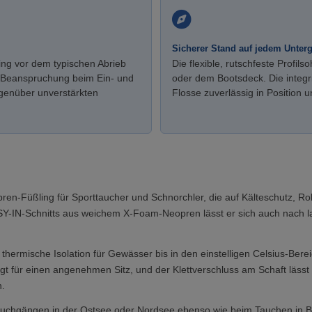
Sicherer Stand auf jedem Unter
ng vor dem typischen Abrieb
Die flexible, rutschfeste Profil
 Beanspruchung beim Ein- und
oder dem Bootsdeck. Die integr
egenüber unverstärkten
Flosse zuverlässig in Position 
pren-Füßling für Sporttaucher und Schnorchler, die auf Kälteschutz, 
ASY-IN-Schnitts aus weichem X-Foam-Neopren lässt er sich auch nach 
e thermische Isolation für Gewässer bis in den einstelligen Celsius-Be
t für einen angenehmen Sitz, und der Klettverschluss am Schaft lässt s
n.
tauchgängen in der Ostsee oder Nordsee ebenso wie beim Tauchen in B