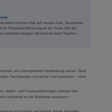
grund
sohle bietet sicheren Halt auf nassem Fels, Sandstrand
ierte Flossenbandfixierung an der Ferse hält das
und verhindert lästiges Verrutschen beim Tauchen.
Robustheit und unkomplizierte Handhabung setzen. Dank
langen Tauchgängen schnell an- und ausziehen – ohne
reich. Seiten- und Frontverstärkungen schützen den
ich individuell an die Beinbreite anpassen –
ergseen im Frühjahr und Herbst. Käufer berichten,