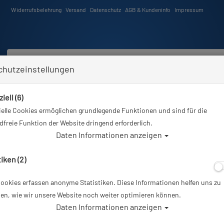
Widerrufsbelehrung
Versand
Datenschutz
AGB & Kundeninfo
Impressum
chutzeinstellungen
iell (6)
Schwimmen
Tauchkurse
Angebote
Neuheiten
elle Cookies ermöglichen grundlegende Funktionen und sind für die
Sie sind hier
Tauchausrüstung
ScubaPro No Zip Boot - 6.5 mm
freie Funktion der Website dringend erforderlich.
Daten Informationen anzeigen
Alle Arti
tiken (2)
ookies erfassen anonyme Statistiken. Diese Informationen helfen uns zu
ScubaPro No Zip
en, wie wir unsere Website noch weiter optimieren können.
Daten Informationen anzeigen
Artikelnr.: scu-57120master