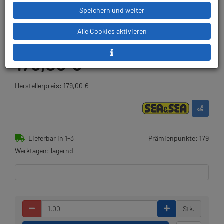
Sea & Sea - 5-Pin Sync Cord (N)
Speichern und weiter
Artikelnr.: sas-17100
Alle Cookies aktivieren
179,00 €
*
Herstellerpreis: 179,00 €
Lieferbar in 1-3
Prämienpunkte: 179
Werktagen: lagernd
Stk.