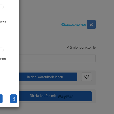
ites
Prämienpunkte: 15
erne
.
in den Warenkorb legen
Direkt kaufen mit