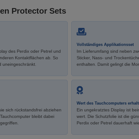
een Protector Sets
Vollständiges Applikationsset
play des Perdix oder Petrel und
Im Lieferumfang sind neben zwe
anderen Kontaktflächen ab. So
Sticker, Nass- und Trockentüch
nd uneingeschränkt.
enthalten. Damit gelingt die M
Wert des Tauchcomputers erhal
sie sich rückstandsfrei abziehen
Ein ungekratztes Display ist b
r Tauchcomputer bleibt dabei
wert. Die Schutzfolie ist die 
egriffen.
Perdix oder Petrel dauerhaft wi