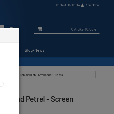
Kontakt
Ihr Konto
Anmelden
0 Artikel
| 0,00 €
Service
Blog/News
 #
igen aus: Display-Schutzfolien - Armbänder - Boots
dix und Petrel - Screen
ück #