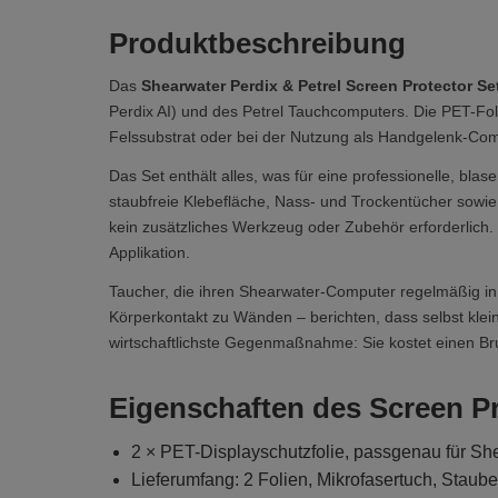
Produktbeschreibung
Das
Shearwater Perdix & Petrel Screen Protector Se
Perdix AI) und des Petrel Tauchcomputers. Die PET-Foli
Felssubstrat oder bei der Nutzung als Handgelenk-Co
Das Set enthält alles, was für eine professionelle, blas
staubfreie Klebefläche, Nass- und Trockentücher sowie
kein zusätzliches Werkzeug oder Zubehör erforderlich. 
Applikation.
Taucher, die ihren Shearwater-Computer regelmäßig i
Körperkontakt zu Wänden – berichten, dass selbst kleine
wirtschaftlichste Gegenmaßnahme: Sie kostet einen Bruc
Eigenschaften des Screen Pr
2 × PET-Displayschutzfolie, passgenau für She
Lieferumfang: 2 Folien, Mikrofasertuch, Staub