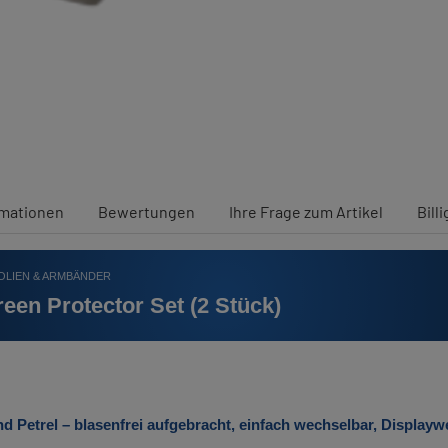
rmationen
Bewertungen
Ihre Frage zum Artikel
Bill
OLIEN & ARMBÄNDER
een Protector Set (2 Stück)
d Petrel – blasenfrei aufgebracht, einfach wechselbar, Displaywe