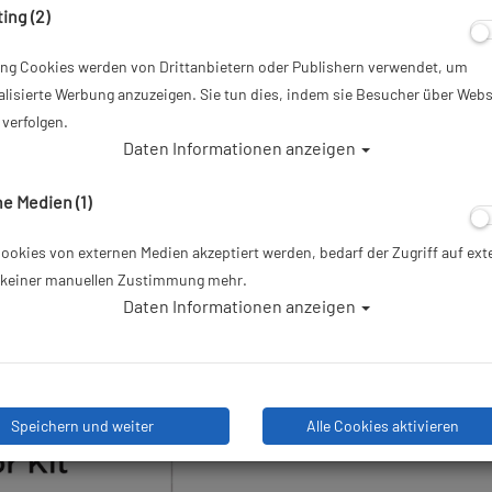
ing (2)
Artikelnr.: swa-SW11011
ing Cookies werden von Drittanbietern oder Publishern verwendet, um
14,95 €
*
lisierte Werbung anzuzeigen. Sie tun dies, indem sie Besucher über Webs
verfolgen.
Daten Informationen anzeigen
Herstellerpreis: 15,00 €
e Medien (1)
Lieferbar in nicht lieferbar
okies von externen Medien akzeptiert werden, bedarf der Zugriff auf ext
e keiner manuellen Zustimmung mehr.
Daten Informationen anzeigen
Stk
Speichern und weiter
Alle Cookies aktivieren