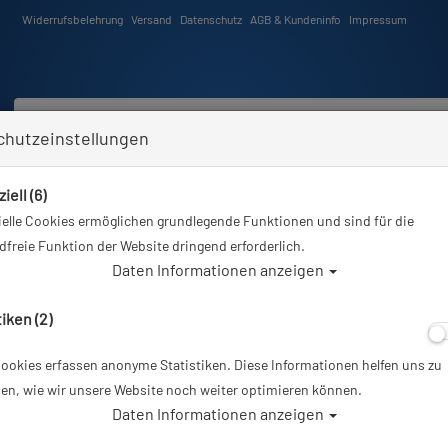
Widerrufsbelehrung
Versand
Datenschutz
AGB & Kundeninfo
Impressum
chutzeinstellungen
iell (6)
Schwimmen
Tauchkurse
Angebote
Neuheiten
elle Cookies ermöglichen grundlegende Funktionen und sind für die
ie sind hier
Tauchausrüstung
Shearwater - Perdix und Petrel - Screen Protector - 2 Stück
freie Funktion der Website dringend erforderlich.
Daten Informationen anzeigen
Alle Artikel ze
tiken (2)
ookies erfassen anonyme Statistiken. Diese Informationen helfen uns zu
Shearwater - Per
en, wie wir unsere Website noch weiter optimieren können.
Daten Informationen anzeigen
Protector - 2 St