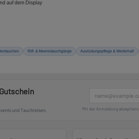
and auf dem Display
lentauchen
Riff- & Meerestauchgänge
Ausrüstungspflege & Werterhalt
 Gutschein
E-Mail
Mit der Anmeldung akzeptiers
Events und Tauchreisen.