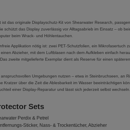
t
ist das originale Displayschutz-Kit von Shearwater Research, passgena
e schützt das Display zuverlässig vor Alltagsabrieb im Einsatz – ob b
mputer beim Wrack- und Höhlentauchen.
enfreie Applikation nötig ist: zwei PET-Schutzfolien, ein Mikrofasertuch 
 einen Abzieher, mit dem Luftblasen nach dem Aufkleben einfach heraus
Das zweite mitgelieferte Exemplar dient als Reserve für einen späteren
n anspruchsvollen Umgebungen nutzen – etwa in Steinbruchseen, an R
 Kratzer über die Zeit die Ablesbarkeit im Wasser beeinträchtigen könne
hteil einer Display-Reparatur und lässt sich jederzeit selbst wechseln
otector Sets
arwater Perdix & Petrel
entfernungs-Sticker, Nass- & Trockentücher, Abzieher