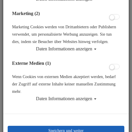
Marketing (2)
Marketing Cookies werden von Drittanbietern oder Publishern
verwendet, um personalisierte Werbung anzuzeigen. Sie tun
dies, indem sie Besucher über Websites hinweg verfolgen.
Daten Informationen anzeigen
Sola Nightsea Camera Filter #
Externe Medien (1)
Artikelnr.: lmi-8000184A
Wenn Cookies von externen Medien akzeptiert werden, bedarf
der Zugriff auf externe Inhalte keiner manuellen Zustimmung
mehr.
62,00 €
*
Daten Informationen anzeigen
Herstellerpreis: 79,99 €
Speichern und weiter