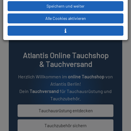
Speichern und weiter
Alle Cookies aktivieren
Atlantis Online Tauchshop
& Tauchversand
Herzlich Willkommen im
online Tauchshop
von
Atlantis Berlin!
Dein
Tauchversand
für
Tauchausrüstung
und
Tauchzubehör.
Tauchausrüstung entdecken
Tauchzubehör sichern