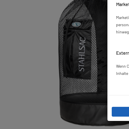
Market
Market
persona
hinweg 
Extern
Wenn Co
Inhalt