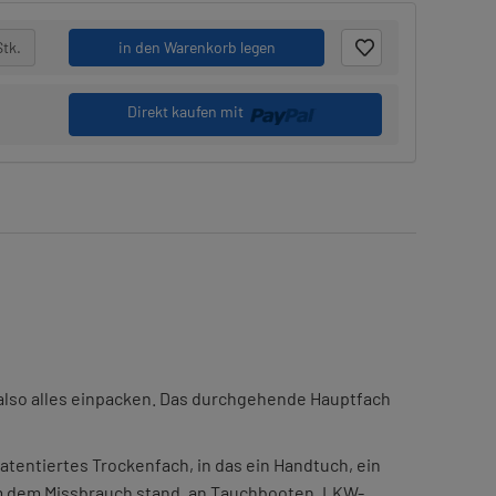
Stk.
in den Warenkorb legen
Direkt kaufen mit
 also alles einpacken. Das durchgehende Hauptfach
atentiertes Trockenfach, in das ein Handtuch, ein
em dem Missbrauch stand, an Tauchbooten, LKW-