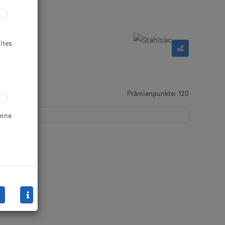
ites
Prämienpunkte: 120
erne