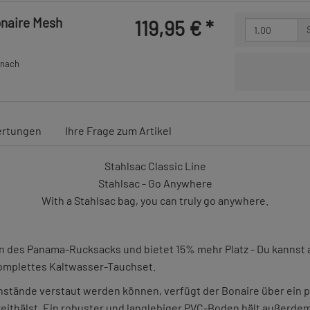
onaire Mesh
119,95 €
*
 nach
rtungen
Ihre Frage zum Artikel
Stahlsac Classic Line
Stahlsac - Go Anywhere
With a Stahlsac bag, you can truly go anywhere.
on des Panama-Rucksacks und bietet 15% mehr Platz - Du kannst
 komplettes Kaltwasser-Tauchset.
enstände verstaut werden können, verfügt der Bonaire über ein p
eithälst. Ein robuster und langlebiger PVC-Boden hält außerd