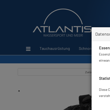
Datens
Essenz
Tauchausrüstung
Schnorcheln
Essenzi
einwand
Zurück
Statis
Diese C
versteh