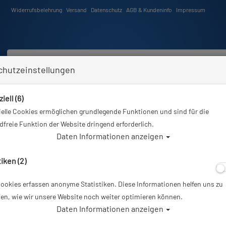
Widerrufsbelehrung
Versand
Datenschutz
AGB & Kundeninfo
Impressum
chutzeinstellungen
iell (6)
Schwimmen
Tauchkurse
Angebote
Neuheiten
elle Cookies ermöglichen grundlegende Funktionen und sind für die
Sie sind hier
Tauchausrüstung
Stahlsac - Mesh Backpacks - Bonaire Mesh Backpack
freie Funktion der Website dringend erforderlich.
Daten Informationen anzeigen
A
tiken (2)
ookies erfassen anonyme Statistiken. Diese Informationen helfen uns zu
Stahlsac - Mesh
en, wie wir unsere Website noch weiter optimieren können.
Daten Informationen anzeigen
Backpack