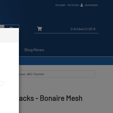
Kontakt
Ihr Konto
Anmelden
0 Artikel
| 0,00 €
Service
Blog/News
lle Artikel zeigen aus: ABC-Taschen
 Backpacks - Bonaire Mesh