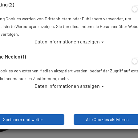
ing (2)
Artikelnr.: sts-888923master
ing Cookies werden von Drittanbietern oder Publishern verwendet, um
ab
119,95 €
*
lisierte Werbung anzuzeigen. Sie tun dies, indem sie Besucher über Webs
verfolgen.
Daten Informationen anzeigen
Herstellerpreis: 119,95 €
e Medien (1)
Lieferbar in
okies von externen Medien akzeptiert werden, bedarf der Zugriff auf ext
e keiner manuellen Zustimmung mehr.
Daten Informationen anzeigen
Speichern und weiter
Alle Cookies aktivieren