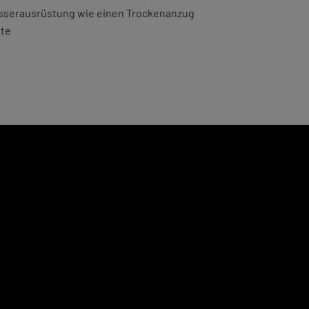
asserausrüstung wie einen Trockenanzug
rte