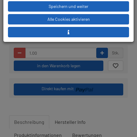
Speichern und weiter
Lieferbar in 1-3
Prämienpunkte: 169
Werktagen: lagernd
Alle Cookies aktivieren
Stk.
in den Warenkorb legen
Direkt kaufen mit
Beschreibung
Hersteller Info
Produktinformationen
Bewertungen