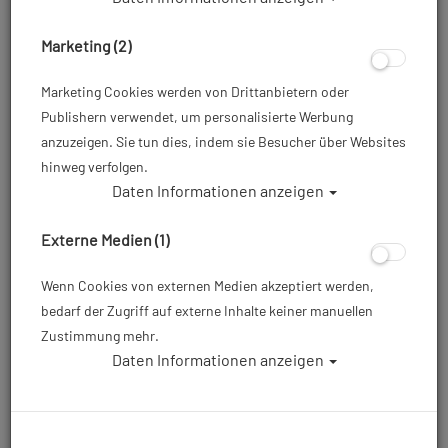
Marketing (2)
SubFrame Tauchmaske - schwarz/rot
Marketing Cookies werden von Drittanbietern oder
Publishern verwendet, um personalisierte Werbung
Artikelnr.: ato-04013500
anzuzeigen. Sie tun dies, indem sie Besucher über Websites
hinweg verfolgen.
Daten Informationen anzeigen
149,00 €
*
Externe Medien (1)
Herstellerpreis: 149,00 €
Wenn Cookies von externen Medien akzeptiert werden,
bedarf der Zugriff auf externe Inhalte keiner manuellen
Zustimmung mehr.
Lieferbar in 1-3
Prämienpunkte: 149
Daten Informationen anzeigen
Werktagen: lagernd