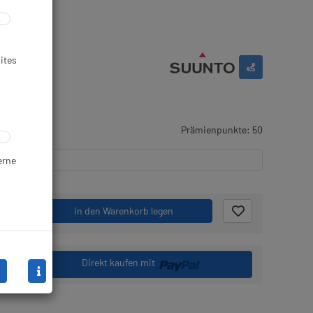
ites
gernd
Prämienpunkte: 50
erne
.
in den Warenkorb legen
Direkt kaufen mit