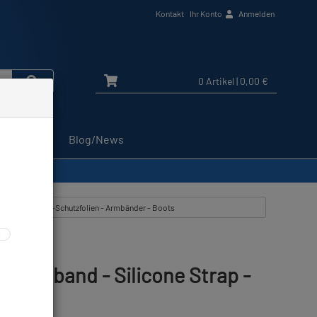
Kontakt
Ihr Konto
Anmelden
0 Artikel
| 0,00 €
Service
Blog/News
M #
igen aus: Display-Schutzfolien - Armbänder - Boots
 - Armband - Silicone Strap -
#