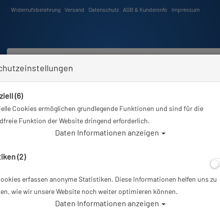
Widerrufsbelehrung
Versand
Datenschutz
AGB & Kundeninfo
Impressum
chutzeinstellungen
iell (6)
Schwimmen
Tauchkurse
Angebote
Neuheiten
elle Cookies ermöglichen grundlegende Funktionen und sind für die
e sind hier
Tauchausrüstung
Suunto - 24 Div 1 - Armband - Silicone Strap - Amber Black 
freie Funktion der Website dringend erforderlich.
Daten Informationen anzeigen
Alle Artikel ze
tiken (2)
ookies erfassen anonyme Statistiken. Diese Informationen helfen uns zu
Suunto - 24 Div 1
en, wie wir unsere Website noch weiter optimieren können.
Daten Informationen anzeigen
Amber Black M 