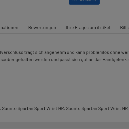
rmationen
Bewertungen
Ihre Frage zum Artikel
Bill
ellverschluss trägt sich angenehm und kann problemlos ohne w
t sauber gehalten werden und passt sich gut an das Handgelenk 
, Suunto Spartan Sport Wrist HR, Suunto Spartan Sport Wrist HR