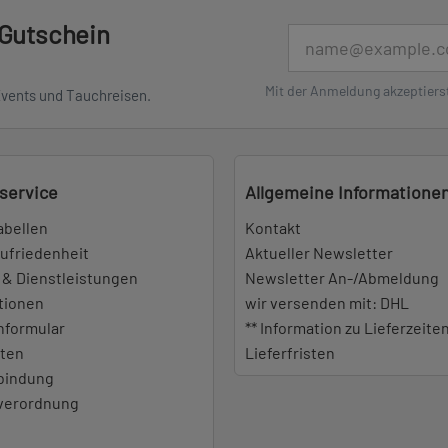
 Gutschein
E-Mail
Mit der Anmeldung akzeptiers
Events und Tauchreisen.
service
Allgemeine Informatione
abellen
Kontakt
ufriedenheit
Aktueller Newsletter
 & Dienstleistungen
Newsletter An-/Abmeldung
tionen
wir versenden mit: DHL
nformular
** Information zu Lieferzeite
iten
Lieferfristen
bindung
everordnung