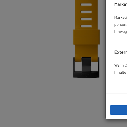
Market
Market
persona
hinweg 
Extern
Wenn Co
Inhalt