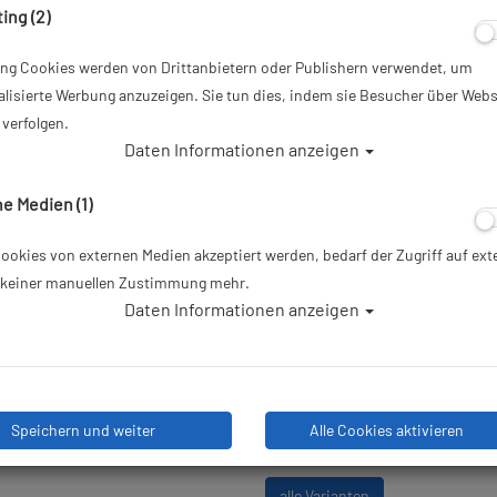
ing (2)
Artikelnr.: su-ss050244000
ing Cookies werden von Drittanbietern oder Publishern verwendet, um
50,00 €
*
lisierte Werbung anzuzeigen. Sie tun dies, indem sie Besucher über Webs
verfolgen.
Daten Informationen anzeigen
Herstellerpreis: 50,00 €
e Medien (1)
Lieferbar in 1-3 Werktagen: la
okies von externen Medien akzeptiert werden, bedarf der Zugriff auf ext
e keiner manuellen Zustimmung mehr.
Daten Informationen anzeigen
Stk
Speichern und weiter
Alle Cookies aktivieren
alle Varianten