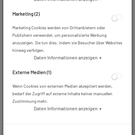
Marketing (2)
Marketing Cookies werden von Drittanbietern oder
Publishern verwendet, um personalisierte Werbung
anzuzeigen. Sie tun dies, indem sie Besucher über Websites
hinweg verfolgen.
Daten Informationen anzeigen
Suunto Dive1 Silikon-
Verlängerungsarmband 24mm XL
Externe Medien (1)
Artikelnr.: su-SS05019Xmaster
Wenn Cookies von externen Medien akzeptiert werden,
bedarf der Zugriff auf externe Inhalte keiner manuellen
Zustimmung mehr.
ab
47,00 €
*
Daten Informationen anzeigen
Herstellerpreis: 50,00 €