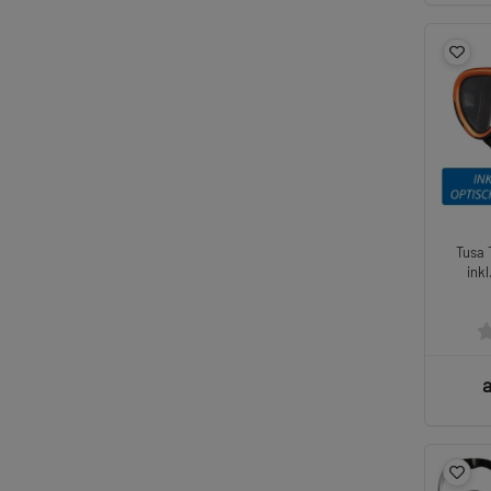
Tusa 
ink