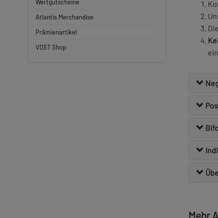
Wertgutscheine
Kom
Un
Atlantis Merchandise
Di
Prämienartikel
Ke
VDST Shop
ei
Neg
Posi
Bif
Ind
Übe
Mehr A