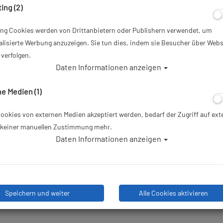
ing (2)
ing Cookies werden von Drittanbietern oder Publishern verwendet, um
lisierte Werbung anzuzeigen. Sie tun dies, indem sie Besucher über Webs
verfolgen.
Daten Informationen anzeigen
sken und optischen Gläsern von Atlantis Berlin
e Medien (1)
RE SICHT BEIM TAUCHEN
okies von externen Medien akzeptiert werden, bedarf der Zugriff auf ext
e keiner manuellen Zustimmung mehr.
Daten Informationen anzeigen
her mit Sehschwäche sind Tauchmasken mit individuell angepas
Sicht unter Wasser. Das
Atlantis Berlin Service-Team
hilft Dir jed
der schreibe eine einfach eine Mail! So wird die Auswahl einfac
schen Gläsern und genieße beste Sicht beim Tauchen!
Speichern und weiter
Alle Cookies aktivieren
E BEI ATLANTIS BERLIN