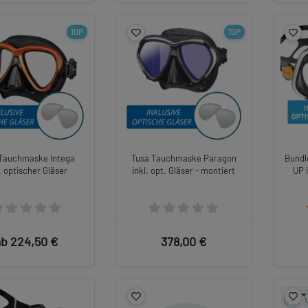
TOP
TOP
Tauchmaske Intega
Tusa Tauchmaske Paragon
Bundl
l. optischer Gläser
inkl. opt. Gläser - montiert
UP 
ab 224,50 €
378,00 €