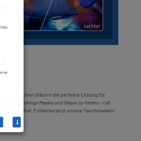
ites
erne
sten optischen Gläsern die perfekte Lösung für
erzeit, die richtige Maske und Gläser zu finden – ruf
h und stressfrei. Entdecke jetzt unsere Tauchmasken