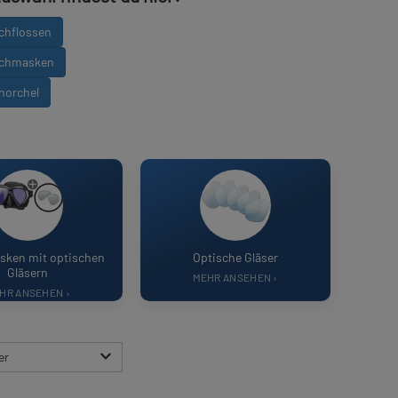
uchflossen
uchmasken
hnorchel
ken mit optischen
Optische Gläser
Gläsern
MEHR ANSEHEN
›
HR ANSEHEN
›
er