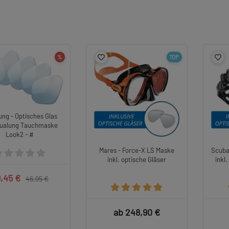
%
TOP
ung - Optisches Glas
qualung Tauchmaske
Look2 - #
Mares - Force-X LS Maske
Scuba
inkl. optische Gläser
inkl.
,45 €
46,95 €
ab 248,90 €