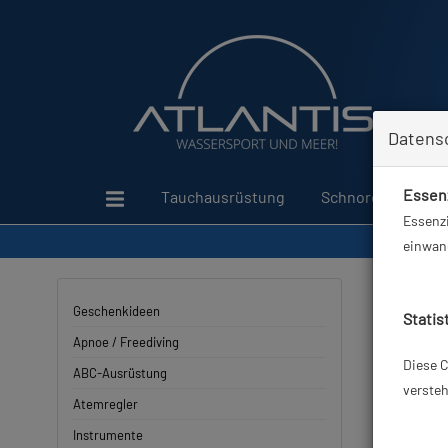
Datens
Essenz
Tauchausrüstung
Schnorcheln
Essenzi
einwand
Geschenkideen
Statis
Apnoe / Freediving
Diese C
ABC-Ausrüstung
versteh
Atemregler
Instrumente