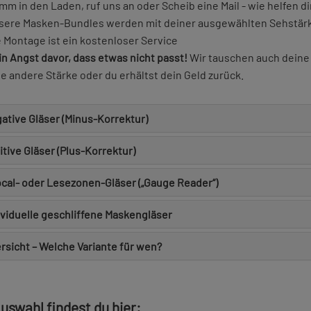
m in den Laden, ruf uns an oder Scheib eine Mail - wie helfen di
sere Masken-Bundles werden mit deiner ausgewählten Sehstärke
e Montage ist ein kostenloser Service
in Angst davor, dass etwas nicht passt!
Wir tauschen auch dein
ne andere Stärke oder du erhältst dein Geld zurück.
ative Gläser (Minus-Korrektur)
tive Gläser (Plus-Korrektur)
ocal- oder Lesezonen-Gläser („Gauge Reader“)
ividuelle geschliffene Maskengläser
rsicht – Welche Variante für wen?
uswahl findest du hier: