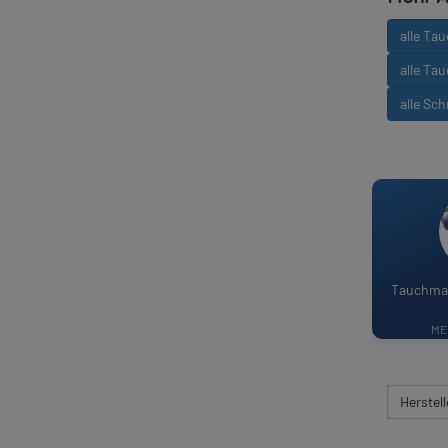
alle Ta
alle Ta
alle Sc
Tauchmas
ME
Herstell