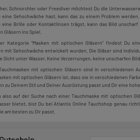
her, Schnorchler oder Freediver möchtest Du die Unterwasserwe
 eine Sehschwäche hast, kann das zu einem Problem werden. 
eine Brille oder Kontaktlinsen trägst, kann das Bild unscha
n Gläsern ins Spiel.
rer Kategorie "Masken mit optischen Gläsern" findest Du ei
 mit Sehschwäche entwickelt wurden. Die Gläser sind individu
re Sicht unter Wasser. Keine Verzerrungen, keine unscharfen Bilde
Tauchmasken mit optischen Gläsern sind in verschiedenen Aus
ken mit optischen Gläsern ist, dass sie in verschiedenen Farbe
n zu Deinem Stil und Deiner Ausrüstung passt und Dir eine hohe 
also auf der Suche nach einer Tauchmaske mit optischen Gläser
sser bietet, bist Du bei Atlantis Online Tauchshop genau richt
ie am besten zu Dir passt.
 Gutschein