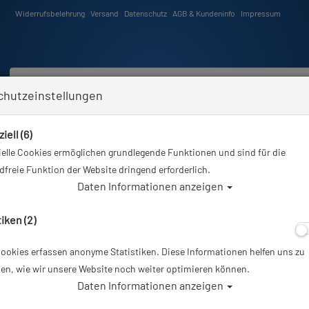
Widerrufsbelehrung
Versand
Datenschutz
AGB & Kundeninfo
Impressum
chutzeinstellungen
iell (6)
Schwimmen
Tauchkurse
Angebote
Neuheiten
elle Cookies ermöglichen grundlegende Funktionen und sind für die
Sie sind hier
Tauchausrüstung
Tauchmasken mit optischen Gläsern
freie Funktion der Website dringend erforderlich.
Daten Informationen anzeigen
tiken (2)
ookies erfassen anonyme Statistiken. Diese Informationen helfen uns zu
en, wie wir unsere Website noch weiter optimieren können.
Daten Informationen anzeigen