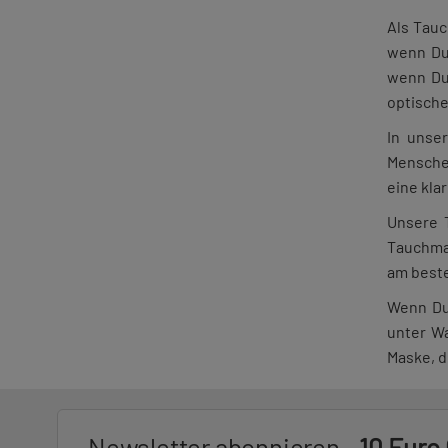
Als Tauc
wenn Du
wenn Du 
optische
In unse
Menschen
eine kla
Unsere 
Tauchmas
am beste
Wenn Du 
unter Wa
Maske, d
Newsletter abonnieren -
10 Euro