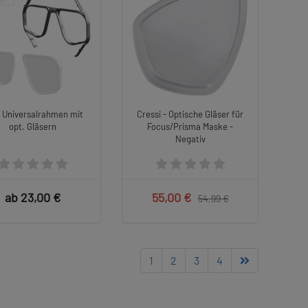
 Universalrahmen mit
Cressi - Optische Gläser für
opt. Gläsern
Focus/Prisma Maske -
Negativ
ab 23,00 €
55,00 €
54,99 €
1
2
3
4