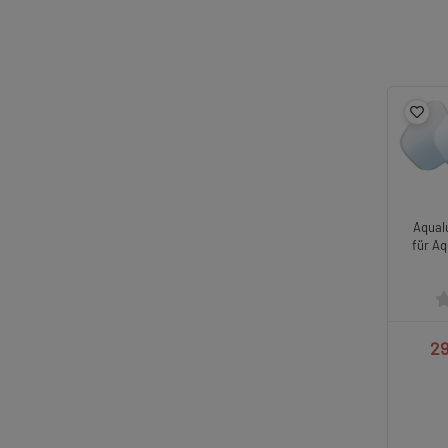
Aqual
für A
29