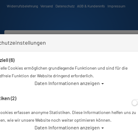
Widerrufsbelehrung
Versand
Datenschutz
AGB & Kundeninfo
Impressum
chutzeinstellungen
iell (6)
Schwimmen
Tauchkurse
Angebote
Neuheiten
elle Cookies ermöglichen grundlegende Funktionen und sind für die
Sie sind hier
Tauchausrüstung
SI TECH Valve Port für Innenmontage
freie Funktion der Website dringend erforderlich.
Daten Informationen anzeigen
Alle Ar
tiken (2)
ookies erfassen anonyme Statistiken. Diese Informationen helfen uns zu
SI TECH Valve P
en, wie wir unsere Website noch weiter optimieren können.
Daten Informationen anzeigen
Artikelnr.: pol-60852