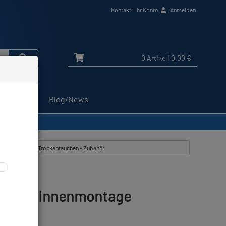
Kontakt
Ihr Konto
Anmelden
0 Artikel
| 0,00 €
Service
Blog/News
tikel zeigen aus: Trockentauchen - Zubehör
ort für Innenmontage