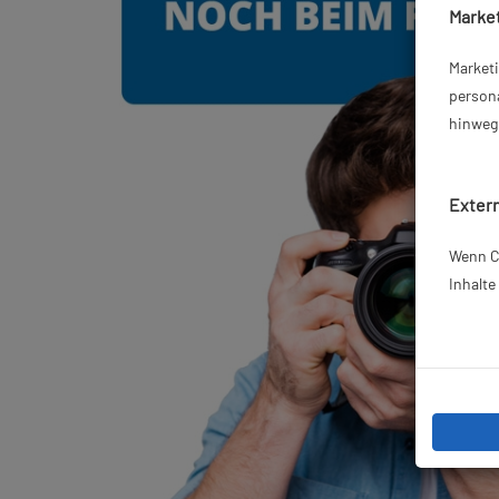
Market
Market
persona
hinweg 
Extern
Wenn Co
Inhalt