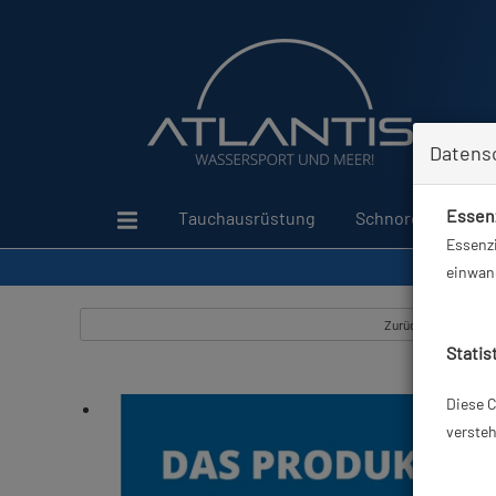
Datens
Essenz
Tauchausrüstung
Schnorcheln
Essenzi
einwand
Zurück
Statis
Diese C
versteh