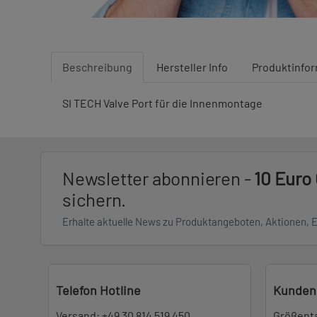
Beschreibung
Hersteller Info
Produktinfo
SI TECH Valve Port für die Innenmontage
Newsletter abonnieren -
10 Euro
sichern.
Erhalte aktuelle News zu Produktangeboten, Aktionen, 
Telefon Hotline
Kunden
Versand:
+49 30 814 519 450
Größent