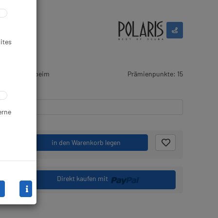
ites
r Artikel ist beim
Prämienpunkte: 15
erne
.
in den Warenkorb legen
Direkt kaufen mit