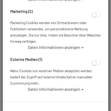
Marketing (2)
Marketing Cookies werden von Drittanbietern oder
Publishern verwendet, um personalisierte Werbung
anzuzeigen. Sie tun dies, indem sie Besucher über Websites
hinweg verfolgen.
Daten Informationen anzeigen
TSV - Minos - Monoflosse - Größe: 44 -
48 - Farbe: Weiß (transparent)
Externe Medien (1)
Artikelnr.: tsv-MFMT
Wenn Cookies von externen Medien akzeptiert werden,
bedarf der Zugriff auf externe Inhalte keiner manuellen
Zustimmung mehr.
119,00 €
*
Daten Informationen anzeigen
Herstellerpreis: 119,00 €