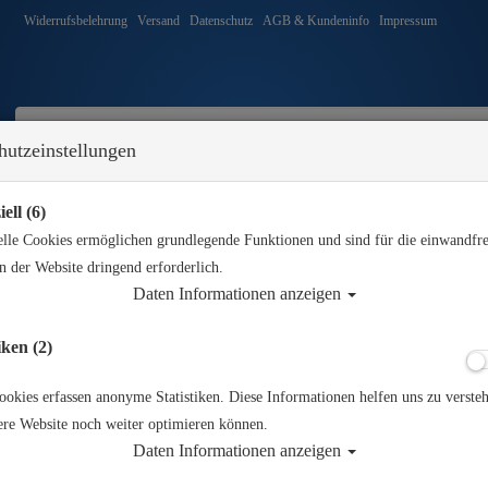
Widerrufsbelehrung
Versand
Datenschutz
AGB & Kundeninfo
Impressum
hutzeinstellungen
ell (6)
wimmen
Tauchkurse
Angebote
Neuheiten
Service
elle Cookies ermöglichen grundlegende Funktionen und sind für die einwandfre
Sie sind hier
Tauchausrüstung
TSV Universalbügel - gelb
n der Website dringend erforderlich.
Daten Informationen anzeigen
Alle Artikel z
iken (2)
ookies erfassen anonyme Statistiken. Diese Informationen helfen uns zu verste
TSV Universalbüg
ere Website noch weiter optimieren können.
Daten Informationen anzeigen
Artikelnr.: tsv-UBG