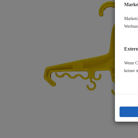
Market
Marketi
Werbung
Extern
Wenn Co
keiner 