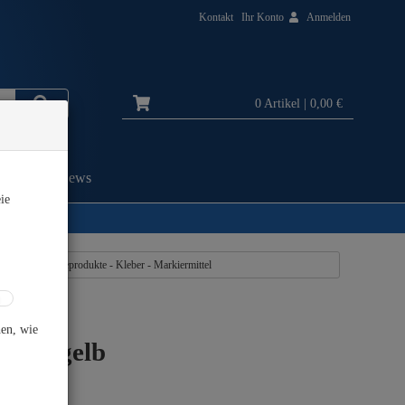
Kontakt
Ihr Konto
Anmelden
0 Artikel
| 0,00 €
Blog/News
ie
eigen aus: Pflegeprodukte - Kleber - Markiermittel
hen, wie
el - gelb