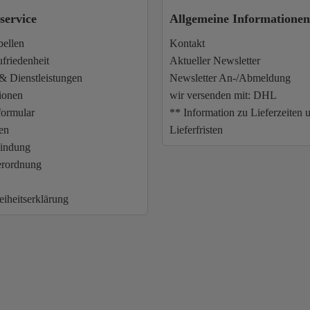
ervice
Allgemeine Informationen
bellen
Kontakt
friedenheit
Aktueller Newsletter
& Dienstleistungen
Newsletter An-/Abmeldung
ionen
wir versenden mit: DHL
formular
** Information zu Lieferzeiten 
ten
Lieferfristen
indung
erordnung
eiheitserklärung