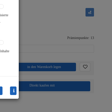
sierte
.
gernd
Prämienpunkte: 13
Inhalte
k.
in den Warenkorb legen
Direkt kaufen mit