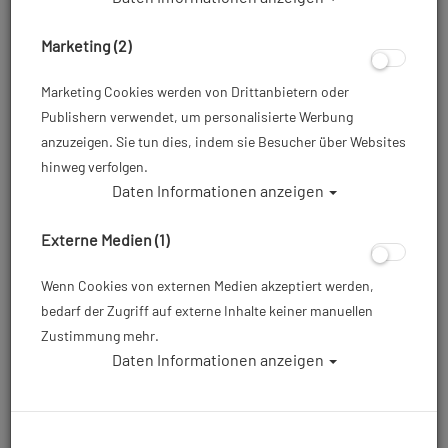
Marketing (2)
Marketing Cookies werden von Drittanbietern oder
Publishern verwendet, um personalisierte Werbung
anzuzeigen. Sie tun dies, indem sie Besucher über Websites
hinweg verfolgen.
Daten Informationen anzeigen
Tusa - 3pcs console - SCA-330T
Externe Medien (1)
Artikelnr.: tus-SCA330T
Wenn Cookies von externen Medien akzeptiert werden,
bedarf der Zugriff auf externe Inhalte keiner manuellen
149,00 €
*
Zustimmung mehr.
Daten Informationen anzeigen
Herstellerpreis: 149,00 €