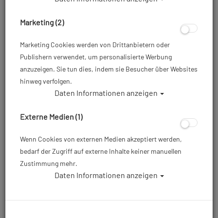
Marketing (2)
Marketing Cookies werden von Drittanbietern oder
Publishern verwendet, um personalisierte Werbung
anzuzeigen. Sie tun dies, indem sie Besucher über Websites
hinweg verfolgen.
Daten Informationen anzeigen
TUSA Conquest II - Tarierjacket - Größe:
M
Externe Medien (1)
Artikelnr.: tus-BC0201CM
Wenn Cookies von externen Medien akzeptiert werden,
bedarf der Zugriff auf externe Inhalte keiner manuellen
Zustimmung mehr.
699,00 €
*
Daten Informationen anzeigen
Herstellerpreis: 699,00 €