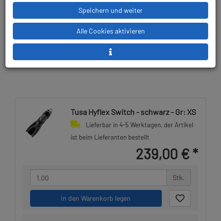
Speichern und weiter
Lieferbar in
Prämienpunkte: 239
Alle Cookies aktivieren
Tusa Hyflex Switch - schwarz - Gr: XS
Lieferbar in 4-5 Werktagen, der Artikel
ist beim Lieferanten bestellt
239,00 €
*
Stk.
in den Warenkorb legen