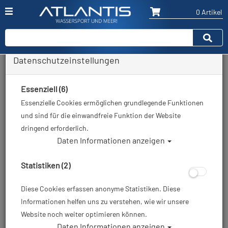
0 Artikel
Datenschutzeinstellungen
verschiedenes Zubehör
Essenziell (6)
Essenzielle Cookies ermöglichen grundlegende Funktionen
Sortierung :
und sind für die einwandfreie Funktion der Website
dringend erforderlich.
%
TOP
TOP
Daten Informationen anzeigen
Statistiken (2)
Diese Cookies erfassen anonyme Statistiken. Diese
Informationen helfen uns zu verstehen, wie wir unsere
Website noch weiter optimieren können.
Divevolk - SeaTouch 4
Divevolk - SeaTouch 4
Daten Informationen anzeigen