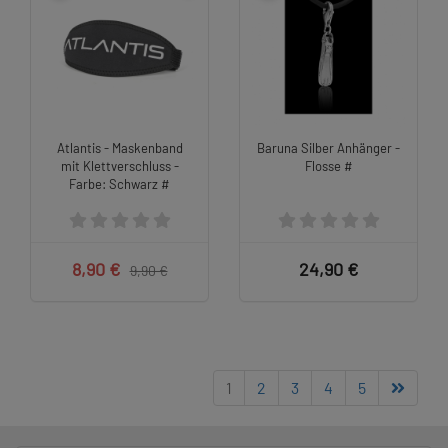
Atlantis - Maskenband
Baruna Silber Anhänger -
mit Klettverschluss -
Flosse #
Farbe: Schwarz #
8,90 €
24,90 €
9,90 €
1
2
3
4
5