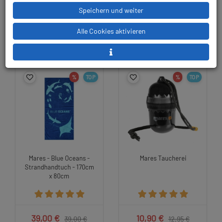
Speichern und weiter
59,90 €
ab 433,00 €
Alle Cookies aktivieren
%
TOP
%
TOP
Mares - Blue Oceans -
Mares Taucherei
Strandhandtuch - 170cm
x 80cm
39,00 €
10,90 €
39,00 €
12,95 €