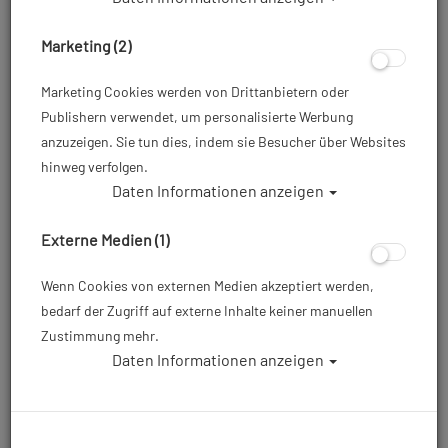
Max Plus - Ocean Explorer
MAX Plus -
Kit Boxed
Smartphonegehäuse +
optional Adapter/Zubehör
Marketing (2)
Marketing Cookies werden von Drittanbietern oder
499,00 €
ab 249,00 €
549,00 €
Publishern verwendet, um personalisierte Werbung
anzuzeigen. Sie tun dies, indem sie Besucher über Websites
hinweg verfolgen.
Daten Informationen anzeigen
TOP
TOP
Externe Medien (1)
Wenn Cookies von externen Medien akzeptiert werden,
bedarf der Zugriff auf externe Inhalte keiner manuellen
Zustimmung mehr.
Daten Informationen anzeigen
Atlantis - Beach Poncho -
Divevolk - Bundle-Maker -
Powered by Garmin
SeaTouch 4 MAX
Platinum -
Smartphonegehäuse