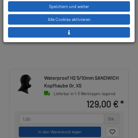
Speichern und weiter
Alle Cookies aktivieren
Lieferbar in
Prämienpunkte: 129
Waterproof H2 5/10mm SANDWICH
Kopfhaube Gr. XS
Lieferbar in 1-3 Werktagen: lagernd
129,00 €
*
Stk.
in den Warenkorb legen