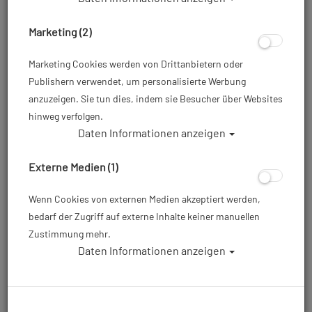
Marketing (2)
Marketing Cookies werden von Drittanbietern oder
Publishern verwendet, um personalisierte Werbung
anzuzeigen. Sie tun dies, indem sie Besucher über Websites
hinweg verfolgen.
Daten Informationen anzeigen
Waterproof H2 5/10mm SANDWICH
Kopfhaube
Externe Medien (1)
Artikelnr.: wat-18232master
Wenn Cookies von externen Medien akzeptiert werden,
bedarf der Zugriff auf externe Inhalte keiner manuellen
Zustimmung mehr.
Daten Informationen anzeigen
ab
129,00 €
*
Herstellerpreis: 129,00 €