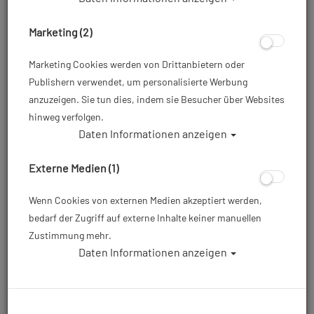
Marketing (2)
Marketing Cookies werden von Drittanbietern oder
Publishern verwendet, um personalisierte Werbung
anzuzeigen. Sie tun dies, indem sie Besucher über Websites
hinweg verfolgen.
Daten Informationen anzeigen
Waterproof Latex Dryglove HD - inkl
Externe Medien (1)
Thermo Handschuh - Größe XL
Wenn Cookies von externen Medien akzeptiert werden,
Artikelnr.: wat-74002600
bedarf der Zugriff auf externe Inhalte keiner manuellen
Zustimmung mehr.
Daten Informationen anzeigen
89,00 €
*
Herstellerpreis: 95,00 €