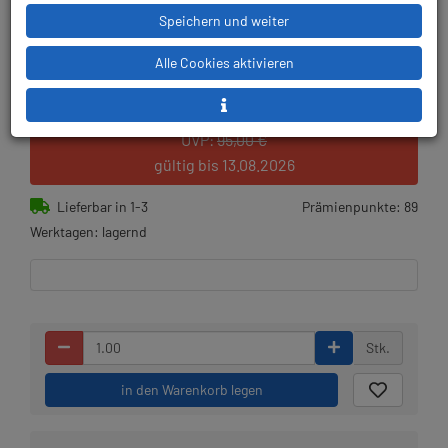
Speichern und weiter
Alle Cookies aktivieren
6,00 € (6.31 %) gespart!
UVP:
95,00 €
gültig bis 13.08.2026
Lieferbar in 1-3
Prämienpunkte: 89
Werktagen: lagernd
Stk.
in den Warenkorb legen