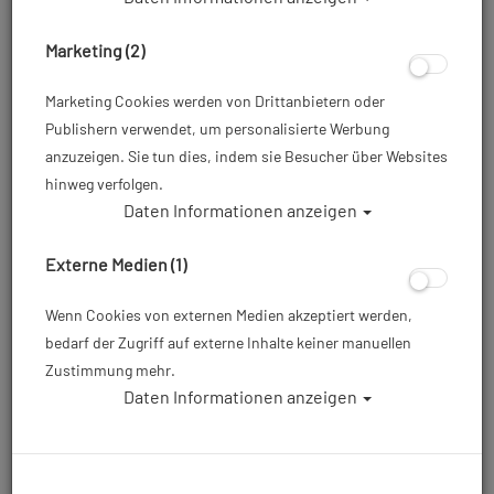
Marketing (2)
Marketing Cookies werden von Drittanbietern oder
Publishern verwendet, um personalisierte Werbung
anzuzeigen. Sie tun dies, indem sie Besucher über Websites
Waterproof Light Pocket
hinweg verfolgen.
Daten Informationen anzeigen
Artikelnr.: wat-68991000
Externe Medien (1)
49,00 €
*
Wenn Cookies von externen Medien akzeptiert werden,
bedarf der Zugriff auf externe Inhalte keiner manuellen
Herstellerpreis: 49,00 €
Zustimmung mehr.
Daten Informationen anzeigen
Lieferbar in 1-3
Prämienpunkte: 49